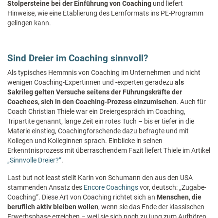
Stolpersteine bei der Einführung von Coaching
und liefert
Hinweise, wie eine Etablierung des Lernformats ins PE-Programm
gelingen kann.
Sind Dreier im Coaching sinnvoll?
Als typisches Hemmnis von Coaching im Unternehmen und nicht
wenigen Coaching-Expertinnen und -experten geradezu
als
Sakrileg gelten Versuche seitens der Führungskräfte der
Coachees, sich in den Coaching-Prozess einzumischen
. Auch für
Coach Christian Thiele war ein Dreiergespräch im Coaching,
Tripartite genannt, lange Zeit ein rotes Tuch – bis er tiefer in die
Materie einstieg, Coachingforschende dazu befragte und mit
Kollegen und Kolleginnen sprach. Einblicke in seinen
Erkenntnisprozess mit überraschendem Fazit liefert Thiele im Artikel
„Sinnvolle Dreier?“
.
Last but not least stellt Karin von Schumann den aus den USA
stammenden Ansatz des
Encore Coachings
vor, deutsch: „Zugabe-
Coaching“. Diese Art von Coaching richtet sich an
Menschen, die
beruflich aktiv bleiben wollen
, wenn sie das Ende der klassischen
Erwerbsphase erreichen – weil sie sich noch zu jung zum Aufhören