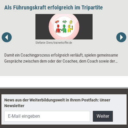
Als Führungskraft erfolgreich im Tripartite
Stefanie Diers/trainerkoffer.de
Damit ein Coachingprozess erfolgreich verläuft, spielen gemeinsame
Gespräche zwischen dem oder der Coachee, dem Coach sowie der
Führungskraft des Coachees eine entscheidende Rolle. Diese
„Tripartites“ sind keine lästige Formalität, sondern Weichensteller für
den Erfolg des Coachingprozesses. Zehn praxiserprobte Tipps, wie Sie
als Führungskraft Tripartites so (mit)gestalten, dass diese tatsächlich
Mehrwert stiften.
News aus der Weiterbildungswelt in Ihrem Postfach: Unser
Newsletter
Weiter