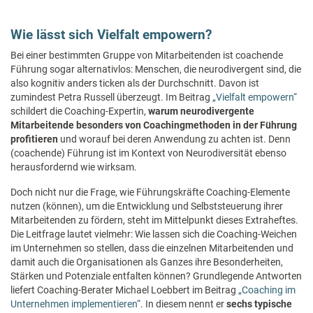
Wie lässt sich Vielfalt empowern?
Bei einer bestimmten Gruppe von Mitarbeitenden ist coachende
Führung sogar alternativlos: Menschen, die neurodivergent sind, die
also kognitiv anders ticken als der Durchschnitt. Davon ist
zumindest Petra Russell überzeugt. Im Beitrag
„Vielfalt empowern“
schildert die Coaching-Expertin,
warum neurodivergente
Mitarbeitende besonders von Coachingmethoden in der Führung
profitieren
und worauf bei deren Anwendung zu achten ist. Denn
(coachende) Führung ist im Kontext von Neurodiversität ebenso
herausfordernd wie wirksam.
Doch nicht nur die Frage, wie Führungskräfte Coaching-Elemente
nutzen (können), um die Entwicklung und Selbststeuerung ihrer
Mitarbeitenden zu fördern, steht im Mittelpunkt dieses Extraheftes.
Die Leitfrage lautet vielmehr: Wie lassen sich die Coaching-Weichen
im Unternehmen so stellen, dass die einzelnen Mitarbeitenden und
damit auch die Organisationen als Ganzes ihre Besonderheiten,
Stärken und Potenziale entfalten können? Grundlegende Antworten
liefert Coaching-Berater Michael Loebbert im Beitrag
„Coaching im
Unternehmen implementieren“
. In diesem nennt er
sechs typische