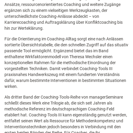
Ansätze, ressourcenorientiertes Coaching und weitere Zugänge
ergänzen sich zu einem vielseitigen Werkzeugkasten, der
unterschiedlichste Coaching-Anlässe abdeckt – von
Karrierecoaching und Auftragsklärung über Konfliktcoaching bis
hin zur Werteklärung.
Für die Orientierung im Coaching-Alltag sorgt eine nach Anlässen
sortierte Übersichtstabelle, die den schnellen Zugriff auf das situativ
passende Tool ermöglicht. Ergänzend bietet das im Band
enthaltene Wirkfaktorenmodell von Theresa Wechsler einen
konzeptionellen Rahmen für die methodische Einordnung der
vorgestellten Techniken. Damit verbindet Coaching-Tools III
praxisnahes Handwerkszeug mit einem fundierten Verständnis
dafür, warum bestimmte Interventionen in bestimmten Situationen
wirken.
Als dritter Band der Coaching-Tools-Reihe von managerSeminare
schließt dieses Werk eine Trilogie ab, die sich seit Jahren als
methodische Referenz im deutschsprachigen Coaching-Feld
etabliert hat. Coaching-Tools III kann eigenständig genutzt werden,
entfaltet seinen Wert als Ressource für Methodenkompetenz und
Interventionstechniken jedoch besonders in Verbindung mit den
ersten beiden Bänden der Reihe. Für Coaches, die ihr