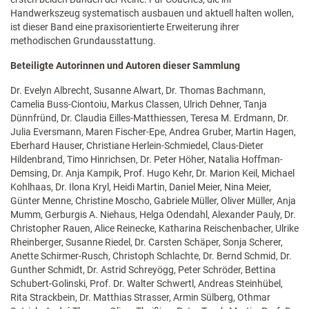
Handwerkszeug systematisch ausbauen und aktuell halten wollen,
ist dieser Band eine praxisorientierte Erweiterung ihrer
methodischen Grundausstattung.
Beteiligte Autorinnen und Autoren dieser Sammlung
Dr. Evelyn Albrecht, Susanne Alwart, Dr. Thomas Bachmann,
Camelia Buss-Ciontoiu, Markus Classen, Ulrich Dehner, Tanja
Dünnfründ, Dr. Claudia Eilles-Matthiessen, Teresa M. Erdmann, Dr.
Julia Eversmann, Maren Fischer-Epe, Andrea Gruber, Martin Hagen,
Eberhard Hauser, Christiane Herlein-Schmiedel, Claus-Dieter
Hildenbrand, Timo Hinrichsen, Dr. Peter Höher, Natalia Hoffman-
Demsing, Dr. Anja Kampik, Prof. Hugo Kehr, Dr. Marion Keil, Michael
Kohlhaas, Dr. Ilona Kryl, Heidi Martin, Daniel Meier, Nina Meier,
Günter Menne, Christine Moscho, Gabriele Müller, Oliver Müller, Anja
Mumm, Gerburgis A. Niehaus, Helga Odendahl, Alexander Pauly, Dr.
Christopher Rauen, Alice Reinecke, Katharina Reischenbacher, Ulrike
Rheinberger, Susanne Riedel, Dr. Carsten Schäper, Sonja Scherer,
Anette Schirmer-Rusch, Christoph Schlachte, Dr. Bernd Schmid, Dr.
Gunther Schmidt, Dr. Astrid Schreyögg, Peter Schröder, Bettina
Schubert-Golinski, Prof. Dr. Walter Schwertl, Andreas Steinhübel,
Rita Strackbein, Dr. Matthias Strasser, Armin Sülberg, Othmar