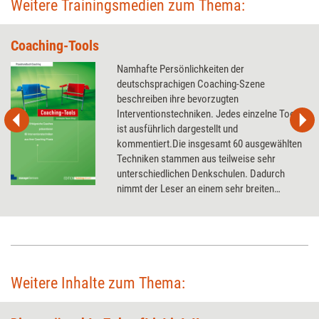
Weitere Trainingsmedien zum Thema:
Coaching-Tools
Namhafte Persönlichkeiten der
deutschsprachigen Coaching-Szene
beschreiben ihre bevorzugten
Interventionstechniken. Jedes einzelne Tool
ist ausführlich dargestellt und
kommentiert.Die insgesamt 60 ausgewählten
Techniken stammen aus teilweise sehr
unterschiedlichen Denkschulen. Dadurch
nimmt der Leser an einem sehr breiten
Spektrum an Profiwissen teil: Die Techniken
sind folgenden Interventionsphasen
zugeordnet: Kontakt, Zielklärung, Analyse,
Veränderung und Zielerreichung. Eine
Übersichtstabelle, in der die Tools nach
Anlässen und Themen zugeordnet sind,
Weitere Inhalte zum Thema:
erleichtert den schnellen und präzisen Zugriff
auf das richtige Werkzeug.