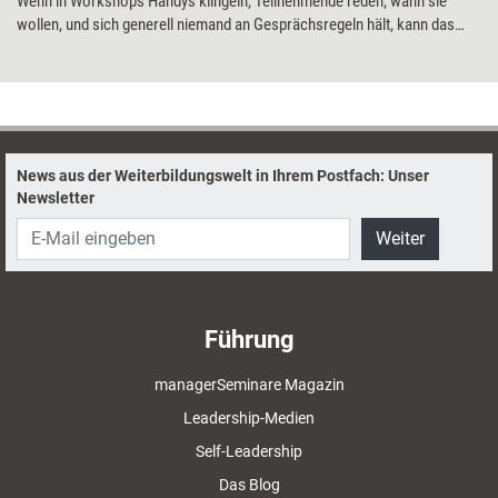
Wenn in Workshops Handys klingeln, Teilnehmende reden, wann sie
wollen, und sich generell niemand an Gesprächsregeln hält, kann das
sehr stören. Diskussionsregeln können Abhilfe schaffen.
Organisationsberater Dirk Bathen stellt ein paar Grundregeln und
speziellere Vereinbarungen für eine bessere Diskussionskultur vor.
News aus der Weiterbildungswelt in Ihrem Postfach: Unser
Newsletter
Weiter
Führung
managerSeminare Magazin
Leadership-Medien
Self-Leadership
Das Blog