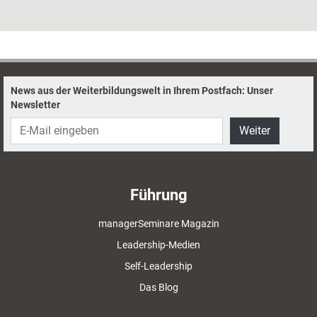
Aufstellungsarbeit mit Symboltieren macht von genau diesen
Assoziationen Gebrauch und hilft u.a. dabei, Dynamiken darzustellen.
Was die Methode sonst noch leisten kann, zeigt Coach Daniela
Landgraf.
News aus der Weiterbildungswelt in Ihrem Postfach: Unser
Newsletter
Weiter
Führung
managerSeminare Magazin
Leadership-Medien
Self-Leadership
Das Blog