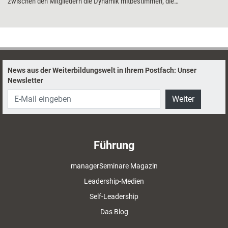
zwischen den Mitgliedern die Dynamik mitbestimmen, die
Zusammenarbeit bereichern, aber auch für Ärger oder
Missverständnisse sorgen. Eine Methode, mit der sich Unterschiede und
Gemeinsamkeiten herausarbeiten und deren jeweiliger Nutzen
reflektieren lassen, kann helfen.
News aus der Weiterbildungswelt in Ihrem Postfach: Unser
Newsletter
Weiter
Führung
managerSeminare Magazin
Leadership-Medien
Self-Leadership
Das Blog