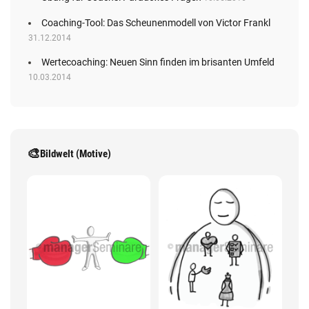
Coaching-Tool: Das Scheunenmodell von Victor Frankl
31.12.2014
Wertecoaching: Neuen Sinn finden im brisanten Umfeld
10.03.2014
🎨
Bildwelt (Motive)