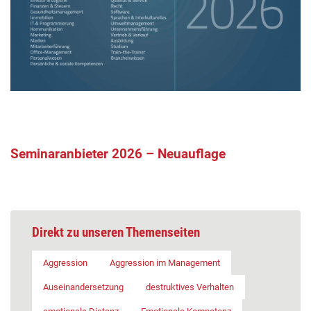
Seminaranbieter 2026 – Neuauflage
Direkt zu unseren Themenseiten
Aggression
Aggression im Management
Auseinandersetzung
destruktives Verhalten