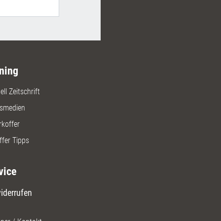
ning
ll Zeitschrift
gsmedien
rkoffer
ffer Tipps
vice
iderrufen