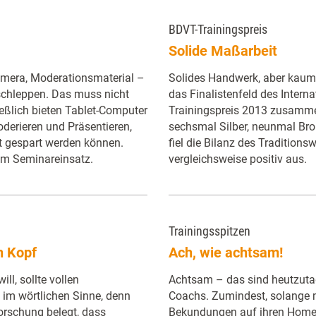
BDVT-Trainingspreis
Solide Maßarbeit
amera, Moderationsmaterial –
Solides Handwerk, aber kaum 
 schleppen. Das muss nicht
das Finalistenfeld des Intern
ießlich bieten Tablet-Computer
Trainingspreis 2013 zusamme
derieren und Präsentieren,
sechsmal Silber, neunmal Br
t gespart werden können.
fiel die Bilanz des Tradition
im Seminareinsatz.
vergleichsweise positiv aus.
Trainingsspitzen
n Kopf
Ach, wie achtsam!
ll, sollte vollen
Achtsam – das sind heutzutag
t im wörtlichen Sinne, denn
Coachs. Zumindest, solange
orschung belegt, dass
Bekundungen auf ihren Homep