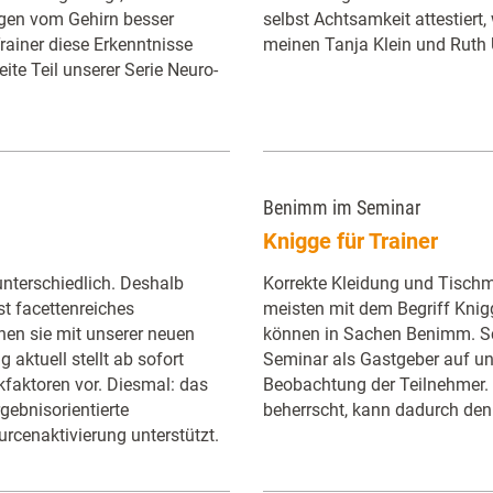
ngen vom Gehirn besser
selbst Achtsamkeit attestiert, 
Trainer diese Erkenntnisse
meinen Tanja Klein und Ruth 
ite Teil unserer Serie Neuro-
Benimm im Seminar
Knigge für Trainer
nterschiedlich. Deshalb
Korrekte Kleidung und Tischm
t facettenreiches
meisten mit dem Begriff Knig
nen sie mit unserer neuen
können in Sachen Benimm. Sch
g aktuell stellt ab sofort
Seminar als Gastgeber auf un
rkfaktoren vor. Diesmal: das
Beobachtung der Teilnehmer
gebnisorientierte
beherrscht, kann dadurch den
urcenaktivierung unterstützt.