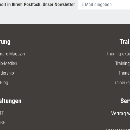
elt in Ihrem Postfach: Unser Newsletter
rung
Trai
nare Magazin
Training aktue
ip-Medien
Trainin
adership
Traine
Blog
Trainerko
altungen
Ser
TT
Vertrag w
BE