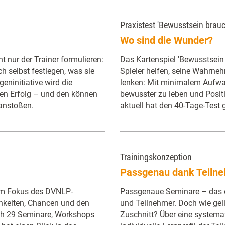
Praxistest 'Bewusstsein brau
Wo sind die Wunder?
t nur der Trainer formulieren:
Das Kartenspiel 'Bewusstsein
h selbst festlegen, was sie
Spieler helfen, seine Wahrneh
geninitiative wird die
lenken: Mit minimalem Aufwan
gen Erfolg – und den können
bewusster zu leben und Posit
 anstoßen.
aktuell hat den 40-Tage-Test
Trainingskonzeption
Passgenau dank Teiln
im Fokus des DVNLP-
Passgenaue Seminare – das 
keiten, Chancen und den
und Teilnehmer. Doch wie geli
ch 29 Seminare, Workshops
Zuschnitt? Über eine systema