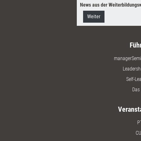
News aus der Weiterbildungsw
Weiter
Füh
managerSemi
Leadersh
Self-Le
Das 
Veranst
P
CU