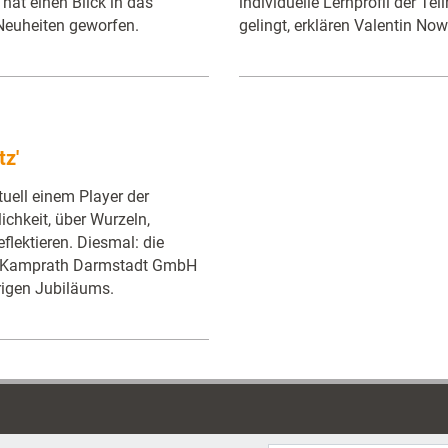
 hat einen Blick in das
individuelle Lernprofil der Te
euheiten geworfen.
gelingt, erklären Valentin No
tz'
uell einem Player der
chkeit, über Wurzeln,
lektieren. Diesmal: die
r Kamprath Darmstadt GmbH
rigen Jubiläums.