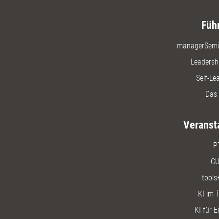
Füh
managerSemi
Leadersh
Self-Le
Das 
Veranst
P
CU
tools
KI im T
KI für E