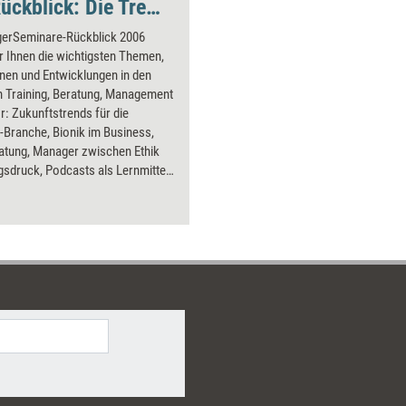
managerSeminare-Rückblick: Die Trend-Texte aus 2006
erSeminare-Rückblick 2006
ir Ihnen die wichtigsten Themen,
nen und Entwicklungen in den
n Training, Beratung, Management
r: Zukunftstrends für die
-Branche, Bionik im Business,
atung, Manager zwischen Ethik
gsdruck, Podcasts als Lernmittel,
Pools, kollektive
mmung, Selbstcoaching,
smarkt China, das Allgemeine
andlungsgesetz, Spiritualität im
 Chief Learning Officer,
urelles Coaching,
eorientierte
entwicklung und
ensberater in der Kritik.