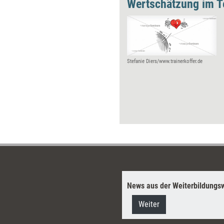
Wertschätzung im T
Stefanie Diers/www.trainerkoffer.de
News aus der Weiterbildungsw
Weiter