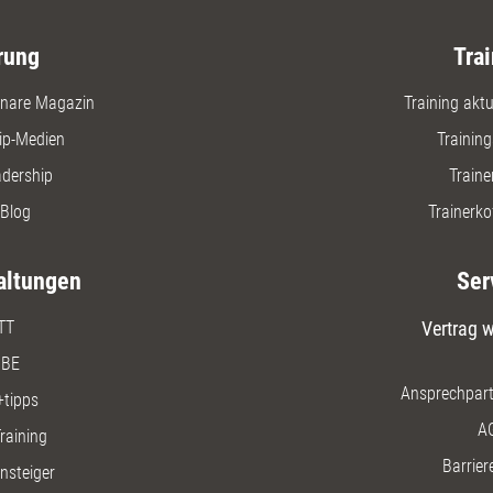
rung
Trai
nare Magazin
Training aktue
ip-Medien
Trainin
adership
Traine
Blog
Trainerko
altungen
Ser
TT
Vertrag w
BE
Ansprechpart
+tipps
A
raining
Barriere
insteiger