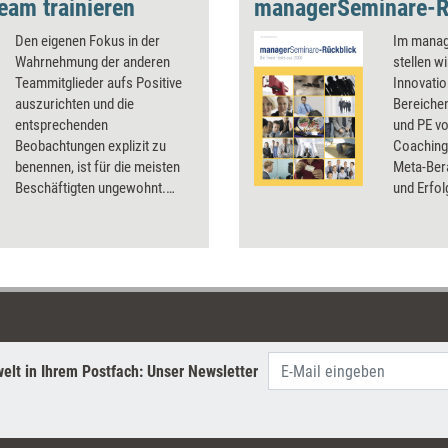
eam trainieren
Den eigenen Fokus in der
Im manag
Wahrnehmung der anderen
stellen w
Teammitglieder aufs Positive
Innovatio
auszurichten und die
Bereiche
entsprechenden
und PE vo
Beobachtungen explizit zu
Coaching
benennen, ist für die meisten
Meta-Ber
Beschäftigten ungewohnt.
und Erfol
Fünf kleine Methoden, mit
Coaching-
denen sich diese Form der
Mitbesti
gegenseitigen Wertschätzung
Beratung
trainieren lässt.
Gleichbeh
Business,
interkult
demografi
Personal
elt in Ihrem Postfach: Unser Newsletter
Unternehm