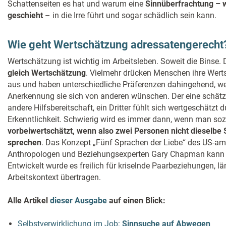
Schattenseiten es hat und warum eine
Sinnüberfrachtung – w
geschieht
– in die Irre führt und sogar schädlich sein kann.
Wie geht Wertschätzung adressatengerecht
Wertschätzung ist wichtig im Arbeitsleben. Soweit die Binse.
gleich Wertschätzung
. Vielmehr drücken Menschen ihre Wert
aus und haben unterschiedliche Präferenzen dahingehend, w
Anerkennung sie sich von anderen wünschen. Der eine schätzt
andere Hilfsbereitschaft, ein Dritter fühlt sich wertgeschätzt d
Erkenntlichkeit. Schwierig wird es immer dann, wenn man s
vorbeiwertschätzt, wenn also zwei Personen nicht dieselbe
sprechen
. Das Konzept „Fünf Sprachen der Liebe“ des US-am
Anthropologen und Beziehungsexperten Gary Chapman kann hi
Entwickelt wurde es freilich für kriselnde Paarbeziehungen, lä
Arbeitskontext übertragen.
Alle Artikel
dieser Ausgabe
auf einen Blick:
Selbstverwirklichung im Job:
Sinnsuche auf Abwegen