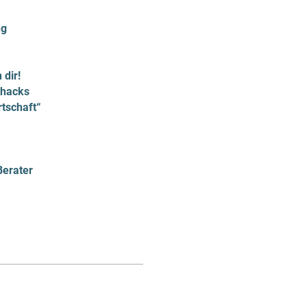
ng
 dir!
nhacks
rtschaft“
Berater