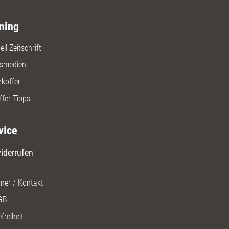
ning
ll Zeitschrift
gsmedien
rkoffer
ffer Tipps
vice
iderrufen
ner / Kontakt
GB
freiheit