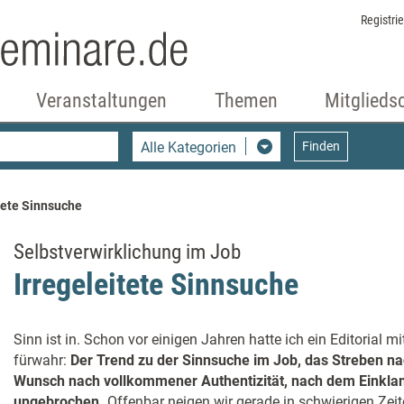
Registri
Veranstaltungen
Themen
Mitglieds
Alle Kategorien
Finden
tete Sinnsuche
Selbstverwirklichung im Job
Irregeleitete Sinnsuche
Sinn ist in. Schon vor einigen Jahren hatte ich ein Editorial m
fürwahr:
Der Trend zu der Sinnsuche im Job, das Streben na
Wunsch nach vollkommener Authentizität, nach dem Einklang
ungebrochen.
Offenbar neigen wir gerade in schwierigen Zei