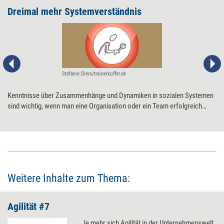
Dreimal mehr Systemverständnis
Stefanie Diers/trainerkoffer.de
Kenntnisse über Zusammenhänge und Dynamiken in sozialen Systemen
sind wichtig, wenn man eine Organisation oder ein Team erfolgreich
transformieren, etwa agiler ausrichten, will. Erfreulicherweise gibt es
eine Fülle von Tools, mit denen sich das Systemverständnis verbessern
lässt. Drei Beispiele für mehr Durchblick im Hinblick auf
Transformationshürden, lähmende Altlasten im System sowie
ungünstige Gruppendynamiken.
Weitere Inhalte zum Thema:
Agilität #7
Je mehr sich Agilität in der Unternehmenswelt