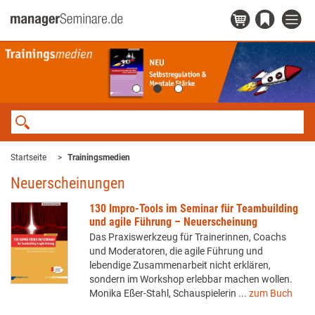
Startseite
Trainingsmedien
Neuerscheinungen
130 Impro-Tools im Seminar für Teambuilding
und agile Führung – Neuerscheinung
Das Praxiswerkzeug für Trainerinnen, Coachs
und Moderatoren, die agile Führung und
lebendige Zusammenarbeit nicht erklären,
sondern im Workshop erlebbar machen wollen.
Monika Eßer-Stahl, Schauspielerin ...
zum Buch