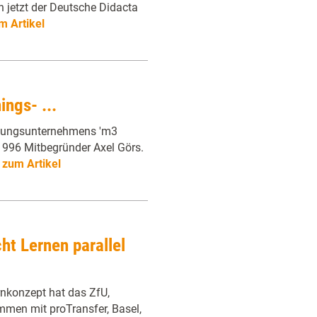
h jetzt der Deutsche Didacta
m Artikel
ings- ...
ratungsunternehmens 'm3
 1996 Mitbegründer Axel Görs.
s
zum Artikel
ht Lernen parallel
rnkonzept hat das ZfU,
men mit proTransfer, Basel,