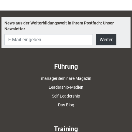
Schulze-Seeger erklärt, wie man es schafft, ganz im Hier und Jetzt zu
sein und damit als Mensch und Coach zu wachsen.
News aus der Weiterbildungswelt in Ihrem Postfach: Unser
Newsletter
Weiter
Führung
managerSeminare Magazin
Leadership-Medien
Self-Leadership
Das Blog
Training