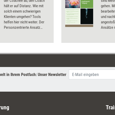
der Coachee ab, den Coach
sind Meth
hält er auf Distanz. Wie mit
gehen. Mi
solch einem schwierigen
bearbeite
Klienten umgehen? Tools
und nach
helfen hier nicht weiter. Der
angestoß
Personzentrierte Ansatz
Ansätze m
hingegen ermöglicht es, auch
Coaching
bei schwierigen Coachees
Veränderungen anzustoßen –
wenn er nicht bloß als Technik
sondern als Haltung
verstanden wird.
elt in Ihrem Postfach: Unser Newsletter
rung
Trai