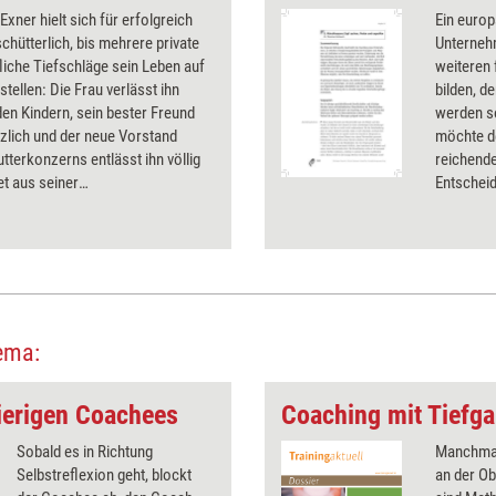
Exner hielt sich für erfolgreich
Ein europ
chütterlich, bis mehrere private
Unternehm
liche Tiefschläge sein Leben auf
weiteren 
stellen: Die Frau verlässt ihn
bilden, d
en Kindern, sein bester Freund
werden so
ötzlich und der neue Vorstand
möchte de
tterkonzerns entlässt ihn völlig
reichende
t aus seiner
Entscheid
verantwortung. Wie ein
Handlung
hing helfen kann, erfahren Sie in
seinen pe
usführlichen Coaching-Bericht.
abgleiche
ema:
ierigen Coachees
Coaching mit Tiefg
Sobald es in Richtung
Manchmal 
Selbstreflexion geht, blockt
an der O