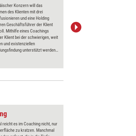
äischer Konzern will das
Die Klien
en des Klienten mit drei
verändern
fusionieren und eine Holding
zu mache
eren Geschäftsführer der Klient
diesem Sc
ll. Mithilfe eines Coachings
schwieri
r Klient bei der schwierigen, weit
kann, erf
n und existenziellen
Prozess.
ungsfindung unterstützt werden,
Ziele und
soptionen entwickeln und mit
rsönlichen Zielsetzungen
n.
ang
Gestrandet
reicht es im Coaching nicht, nur
Über 1000
berfläche zu kratzen. Manchmal
Flipchart