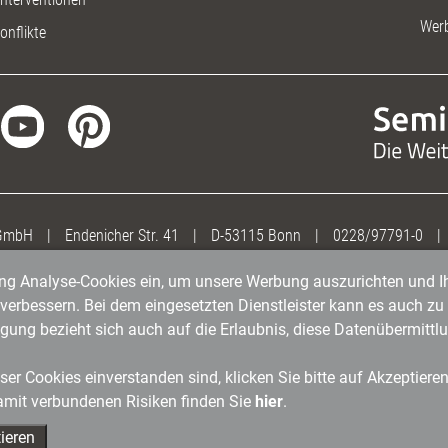
Wer
onflikte
 GmbH
|
Endenicher Str. 41
|
D-53115 Bonn
|
0228/97791-0
|
gung Analyse-Cookies ein, um unsere Werbung auszurichten und Ih
erbessern. Bei dem eingesetzten Dienstleister kann es auch zu 
igung bezieht sich auch auf die Erlaubnis, diese Datenübermit
er Cookies einverstanden sind, klicken Sie bitte auf Akzeptiere
amit verbundenen Risiken finden Sie
hier
.
ieren