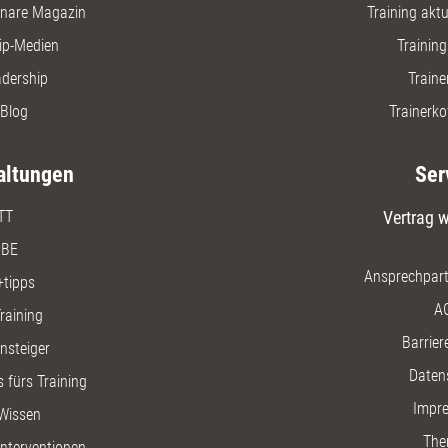
nare Magazin
Training aktue
ip-Medien
Trainin
adership
Traine
Blog
Trainerko
altungen
Ser
TT
Vertrag w
BE
Ansprechpart
+tipps
A
raining
Barriere
insteiger
Daten
 fürs Training
Impr
Wissen
The
nterventionen