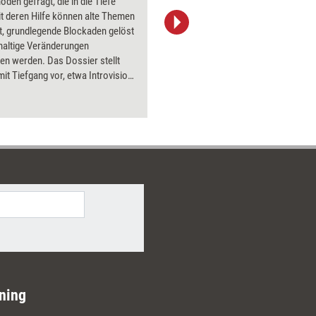
oden gefragt, die in die Tiefe
PowerPoin
t deren Hilfe können alte Themen
Bildsprac
t, grundlegende Blockaden gelöst
aktuell ha
haltige Veränderungen
Bilder.
en werden. Das Dossier stellt
it Tiefgang vor, etwa Introvision-
, Hypnose und Amplifizieren.
ning