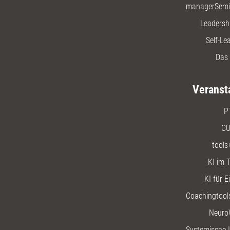
managerSemi
Leadersh
Self-Le
Das 
Veranst
P
CU
tools
KI im T
KI für E
Coachingtools
Neuro
Systemische I