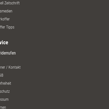
ll Zeitschrift
gsmedien
rkoffer
ffer Tipps
vice
iderrufen
ner / Kontakt
GB
freiheit
schutz
essum
men