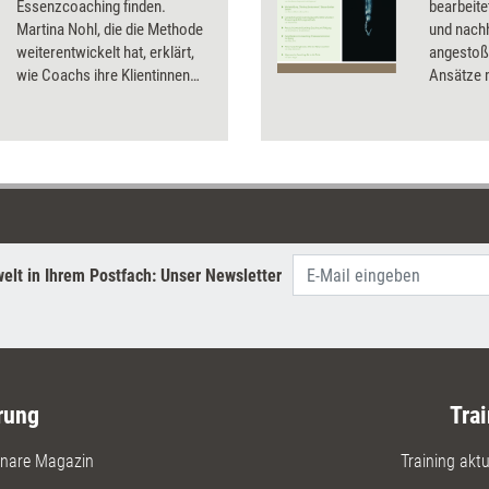
Essenzcoaching finden.
bearbeite
Martina Nohl, die die Methode
und nach
weiterentwickelt hat, erklärt,
angestoß
wie Coachs ihre Klientinnen
Ansätze m
und Klienten dabei
Coaching
unterstützen können, ihren
inneren Genius – den
Wesenskern – zu entdecken
und ihr Leben daran
auszurichten.
elt in Ihrem Postfach: Unser Newsletter
rung
Trai
nare Magazin
Training aktue