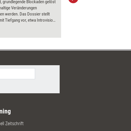
t, grundlegende Blockaden gelöst
aktuell ha
haltige Veränderungen
Bilder.
en werden. Das Dossier stellt
it Tiefgang vor, etwa Introvision-
, Hypnose und Amplifizieren.
ning
ll Zeitschrift