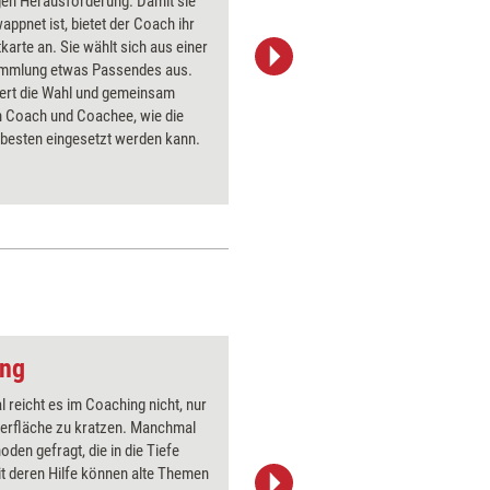
gen Herausforderung. Damit sie
und persö
appnet ist, bietet der Coach ihr
aus eine
tkarte an. Sie wählt sich aus einer
gewählten
mmlung etwas Passendes aus.
Gespräch
tert die Wahl und gemeinsam
des Klien
n Coach und Coachee, wie die
besonder
 besten eingesetzt werden kann.
bei Zwisc
Zielüberp
ang
Work-Life-Balance
reicht es im Coaching nicht, nur
Über 1000
berfläche zu kratzen. Manchmal
Flipchart
oden gefragt, die in die Tiefe
PowerPoin
t deren Hilfe können alte Themen
Bildsprac