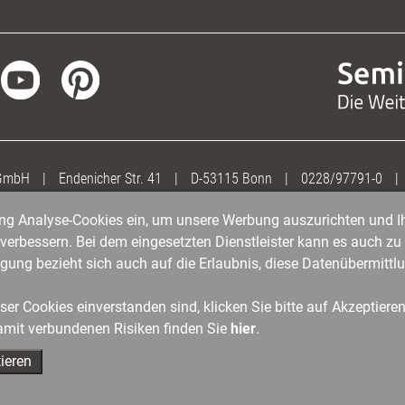
 GmbH
|
Endenicher Str. 41
|
D-53115 Bonn
|
0228/97791-0
|
gung Analyse-Cookies ein, um unsere Werbung auszurichten und Ih
erbessern. Bei dem eingesetzten Dienstleister kann es auch zu 
igung bezieht sich auch auf die Erlaubnis, diese Datenübermit
er Cookies einverstanden sind, klicken Sie bitte auf Akzeptiere
amit verbundenen Risiken finden Sie
hier
.
ieren