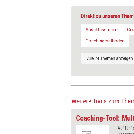
Direkt zu unseren Them
Abschlussrunde
Co
Coachingmethoden
Alle 24 Themen anzeigen
Weitere Tools zum The
Coaching-Tool: Das Floß im wilden Fluss
Coaching-Tool: Mult
schlusssitzung reflektiert die
Auf fünf 