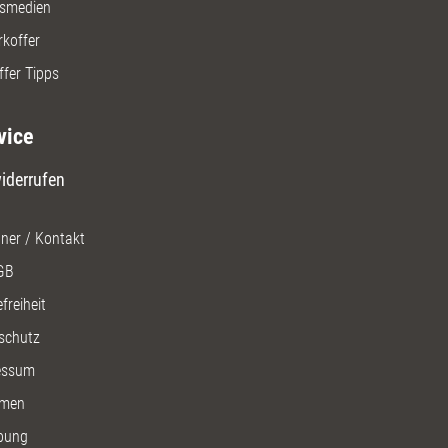
gsmedien
rkoffer
ffer Tipps
vice
iderrufen
ner / Kontakt
GB
freiheit
schutz
essum
men
bung