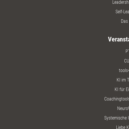
Leadersh
Self-Le
Das 
Veranst
P
CU
tools
KI im T
KI für E
Coachingtools
Neuro
Systemische I
Liebe K