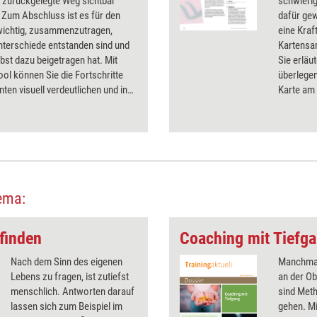
 zurückgelegte Weg sichtbar
schwieri
 Zum Abschluss ist es für den
dafür gew
 wichtig, zusammenzutragen,
eine Kraf
nterschiede entstanden sind und
Kartensa
lbst dazu beigetragen hat. Mit
Sie erläu
ol können Sie die Fortschritte
überlege
nten visuell verdeutlichen und in
Karte am
eschrittenen Weg bestärken.
ema:
finden
Coaching mit Tiefg
Nach dem Sinn des eigenen
Manchmal 
Lebens zu fragen, ist zutiefst
an der O
menschlich. Antworten darauf
sind Meth
lassen sich zum Beispiel im
gehen. Mi