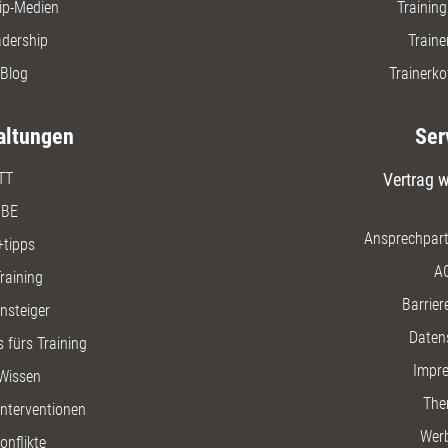
ip-Medien
Trainin
adership
Traine
Blog
Trainerko
altungen
Ser
TT
Vertrag w
BE
Ansprechpart
+tipps
A
raining
Barriere
insteiger
Daten
 fürs Training
Impr
Wissen
The
nterventionen
Wer
onflikte