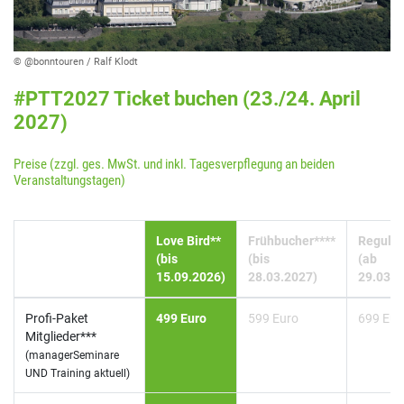
© @bonntouren / Ralf Klodt
#PTT2027 Ticket buchen (23./24. April
2027)
Preise (zzgl. ges. MwSt. und inkl. Tagesverpflegung an beiden
Veranstaltungstagen)
Love Bird**
Frühbucher****
Regulär
(bis
(bis
(ab
15.09.2026)
28.03.2027)
29.03.2
Profi-Paket
499 Euro
599 Euro
699 Eur
Mitglieder***
(managerSeminare
UND Training aktuell)