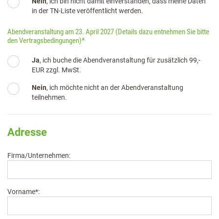
Nein
, ich bin nicht damit einverstanden, dass meine Daten
in der TN-Liste veröffentlicht werden.
Abendveranstaltung am 23. April 2027 (Details dazu entnehmen Sie bitte
den
Vertragsbedingungen
)*
Abendveranstaltung am 23. April 2027
Ja
, ich buche die Abendveranstaltung für zusätzlich 99,-
EUR zzgl. MwSt.
Nein
, ich möchte nicht an der Abendveranstaltung
teilnehmen.
Adresse
Firma/Unternehmen:
Vorname*: