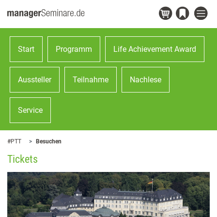
Start
Programm
Life Achievement Award
Aussteller
Teilnahme
Nachlese
Service
#PTT
Besuchen
Tickets