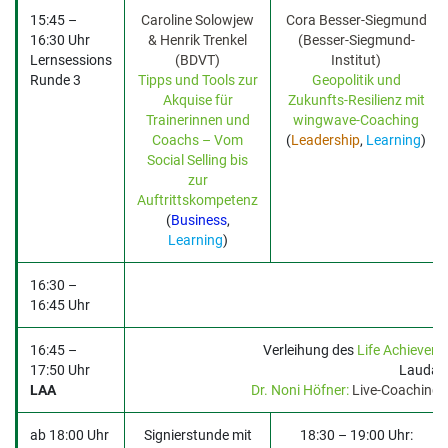
15:45 –
Caroline Solowjew
Cora Besser-Siegmund
16:30 Uhr
& Henrik Trenkel
(Besser-Siegmund-
Lernsessions
(BDVT)
Institut)
Runde 3
Tipps und Tools zur
Geopolitik und
Akquise für
Zukunfts-Resilienz mit
Trainerinnen und
wingwave-Coaching
Coachs – Vom
(
Leadership
,
Learning
)
Social Selling bis
zur
Auftrittskompetenz
(
Business
,
Learning
)
16:30 –
B
16:45 Uhr
16:45 –
Verleihung des
Life Achievem
17:50 Uhr
Laudati
LAA
Dr. Noni Höfner:
Live-Coaching 
ab 18:00 Uhr
Signierstunde mit
18:30 – 19:00 Uhr: