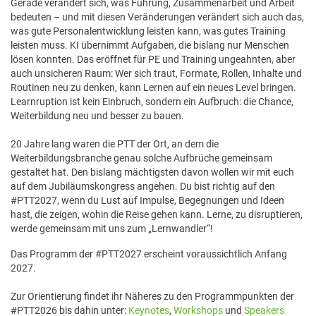
Gerade verändert sich, was Führung, Zusammenarbeit und Arbeit
bedeuten – und mit diesen Veränderungen verändert sich auch das,
was gute Personalentwicklung leisten kann, was gutes Training
leisten muss. KI übernimmt Aufgaben, die bislang nur Menschen
lösen konnten. Das eröffnet für PE und Training ungeahnten, aber
auch unsicheren Raum: Wer sich traut, Formate, Rollen, Inhalte und
Routinen neu zu denken, kann Lernen auf ein neues Level bringen.
Learnruption ist kein Einbruch, sondern ein Aufbruch: die Chance,
Weiterbildung neu und besser zu bauen.
20 Jahre lang waren die PTT der Ort, an dem die
Weiterbildungsbranche genau solche Aufbrüche gemeinsam
gestaltet hat. Den bislang mächtigsten davon wollen wir mit euch
auf dem Jubiläumskongress angehen. Du bist richtig auf den
#PTT2027, wenn du Lust auf Impulse, Begegnungen und Ideen
hast, die zeigen, wohin die Reise gehen kann. Lerne, zu disruptieren,
werde gemeinsam mit uns zum „Lernwandler“!
Das Programm der #PTT2027 erscheint voraussichtlich Anfang
2027.
Zur Orientierung findet ihr Näheres zu den Programmpunkten der
#PTT2026 bis dahin unter:
Keynotes
,
Workshops
und
Speakers