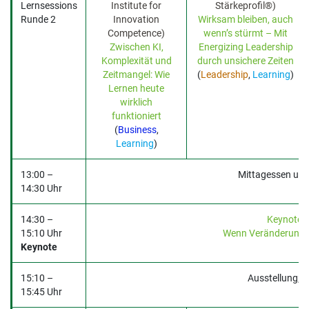
Lernsessions
Institute for
Stärkeprofil®)
Runde 2
Innovation
Wirksam bleiben, auch
Competence)
wenn’s stürmt – Mit
Zwischen KI,
Energizing Leadership
Komplexität und
durch unsichere Zeiten
Zeitmangel: Wie
(
Leadership
,
Learning
)
Lernen heute
wirklich
funktioniert
(
Business
,
Learning
)
13:00 –
Mittagessen und
14:30 Uhr
14:30 –
Keynote 
15:10 Uhr
Wenn Veränderung 
Keynote
15:10 –
Ausstellung; 
15:45 Uhr