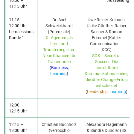
10:30 –
Ausstellung; 
11:15 Uhr
11:15 –
Dr. Axel
Uwe Reiner-Kolouch,
12:00 Uhr
Schweickhardt
Ulrike Günther, Rainer
Lernsessions
(Potenziale)
Salcher & Roman
Runde 1
KI-Agenten als
Frimmel (Kahler
Lern- und
Communication –
Transferbegleiter:
KCG)
Neue Chancen für
SOS – Secret of
TrainerInnen
Success: Die
(
Business
,
unsichtbare
Learning
)
Kommunikationsebene,
die über Change-Erfolg
entscheidet
(
Leadership
,
Learning
)
12:00 –
B
12:15 Uhr
12:15 –
Christian Buchholz
Alexandra Hagemann
13:00 Uhr
(verrocchio
& Sandra Dundler (8S