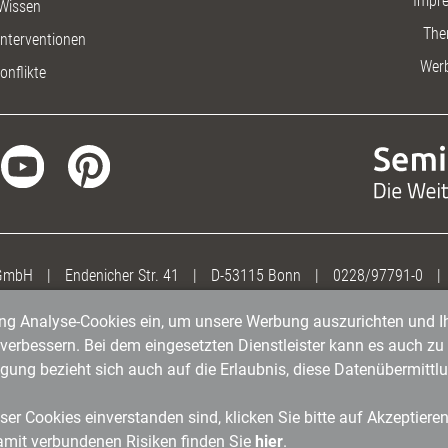
Impr
Wissen
The
nterventionen
Wer
onflikte
 GmbH
|
Endenicher Str. 41
|
D-53115 Bonn
|
0228/97791-0
|
gung Analyse-Cookies ein, um unsere Werbung auszurichten und Ih
erbessern. Bei dem eingesetzten Dienstleister kann es auch zu 
igung bezieht sich auch auf die Erlaubnis, diese Datenübermit
er Cookies einverstanden sind, klicken Sie bitte auf Akzeptiere
amit verbundenen Risiken finden Sie
hier
.