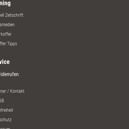
ning
ll Zeitschrift
gsmedien
rkoffer
ffer Tipps
vice
iderrufen
ner / Kontakt
GB
freiheit
schutz