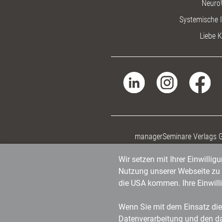
Neuro
Systemische I
Liebe K
managerSeminare Verlags
Wir setzen mit Ihrer Einwilli
Nutzung unserer Webseite zu v
die USA kommen. Ihre Einwill
Wenn Sie mit dem Einsatz dies
Datenverarbeitung und den d