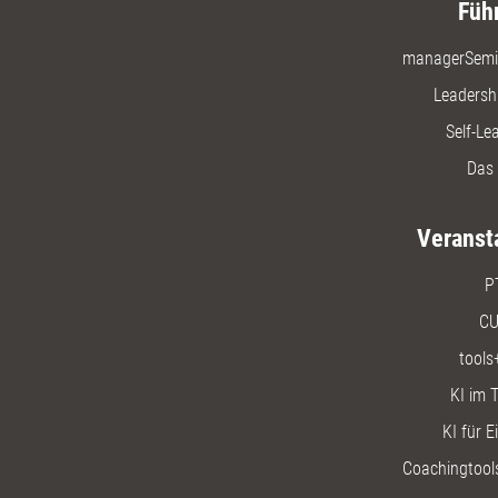
Füh
managerSemi
Leadersh
Self-Le
Das 
Veranst
P
CU
tools
KI im T
KI für E
Coachingtools