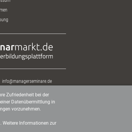
essum
men
bung
info@managerseminare.de
re Zufriedenheit bei der
einer Datenübermittlung in
tlungen vorzunehmen.
n. Weitere Informationen zur