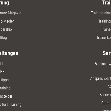
rung
Trai
nare Magazin
Training aktue
ip-Medien
Trainin
adership
Traine
Blog
Trainerko
altungen
Ser
TT
Vertrag w
BE
Ansprechpart
+tipps
A
raining
Barriere
insteiger
Daten
 fürs Training