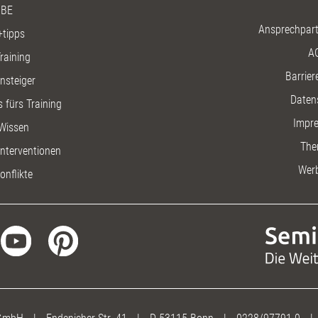
BE
Ansprechpart
+tipps
A
raining
Barriere
insteiger
Daten
 fürs Training
Impr
Wissen
The
nterventionen
Wer
onflikte