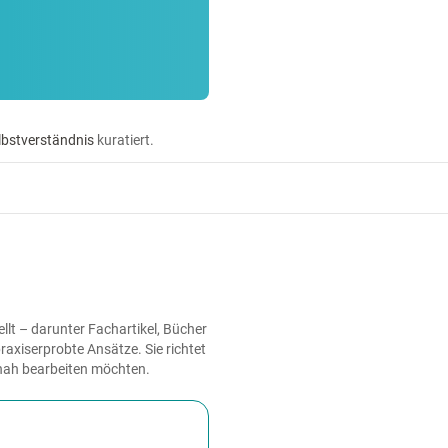
lbstverständnis
kuratiert.
lt – darunter Fachartikel, Bücher
axiserprobte Ansätze. Sie richtet
snah bearbeiten möchten.