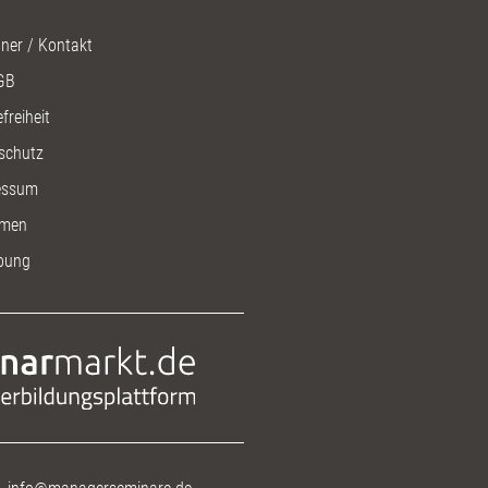
ner / Kontakt
GB
freiheit
schutz
essum
men
bung