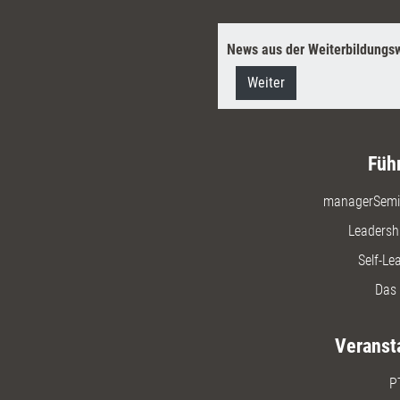
News aus der Weiterbildungsw
Weiter
Füh
managerSemi
Leadersh
Self-Le
Das 
Veranst
P