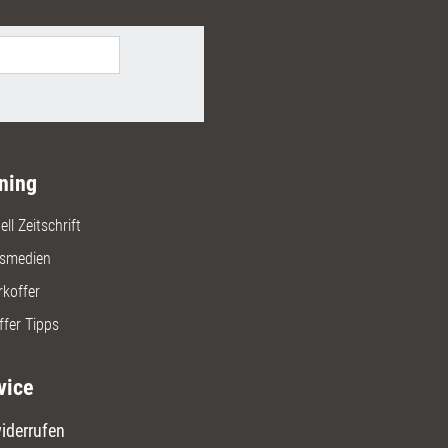
ning
ll Zeitschrift
gsmedien
rkoffer
ffer Tipps
vice
iderrufen