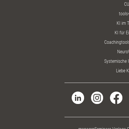
CU
tools
KI im T
KI für E
Coachingtools
Neuro
Systemische I
Liebe K