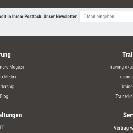
elt in Ihrem Postfach: Unser Newsletter
rung
Trai
nare Magazin
Training aktue
ip-Medien
Trainin
adership
Traine
Blog
Trainerko
altungen
Ser
TT
Vertrag w