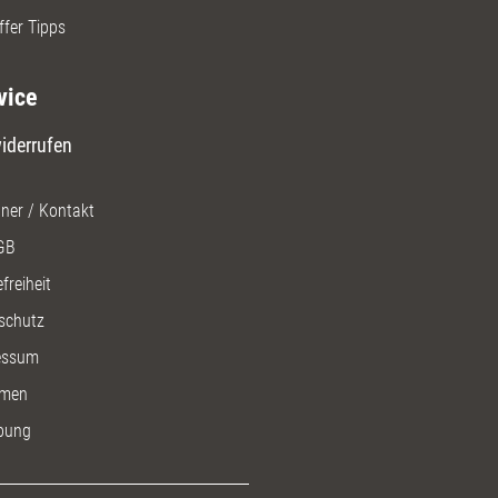
ffer Tipps
vice
iderrufen
ner / Kontakt
GB
freiheit
schutz
essum
men
bung