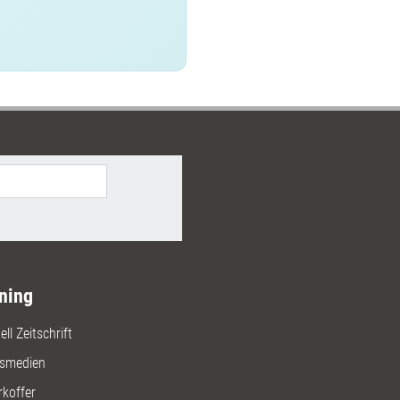
ning
ll Zeitschrift
gsmedien
rkoffer