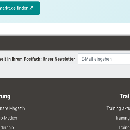
arkt.de finden
elt in Ihrem Postfach: Unser Newsletter
rung
Trai
nare Magazin
Training aktue
ip-Medien
Trainin
adership
Traine