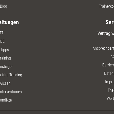
Blog
Trainerko
altungen
Ser
TT
Vertrag w
BE
Ansprechpart
+tipps
A
raining
Barriere
insteiger
Daten
 fürs Training
Impr
Wissen
The
nterventionen
Wer
onflikte