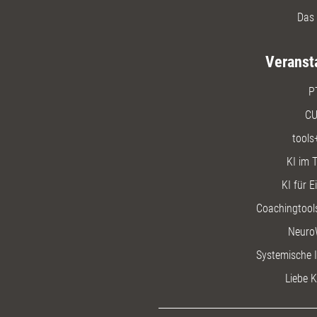
Das 
Veranst
P
CU
tools
KI im T
KI für E
Coachingtools
Neuro
Systemische I
Liebe K