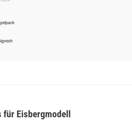
3.2024
ppelpack
olgreich
 für Eisbergmodell