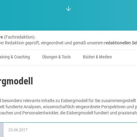
re
(Fachredaktion).
erer Redaktion geprüft, eingeordnet und gemäß unserem
redaktionellen Se
aining & Coaching
Übungen & Tools
Bücher & Medien
rgmodell
 besonders relevante Inhalte zu Eisbergmodell für Sie zusammengestellt 
lt fundierte Analysen, wissenschaftlich eingeordnete Perspektiven und pr
Coaches und Personalentwickler, die Eisbergmodell fundiert und praxisna
23.06.2017