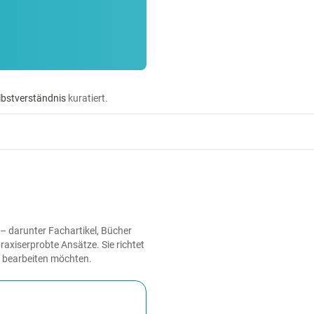
lbstverständnis
kuratiert.
– darunter Fachartikel, Bücher
axiserprobte Ansätze. Sie richtet
h bearbeiten möchten.