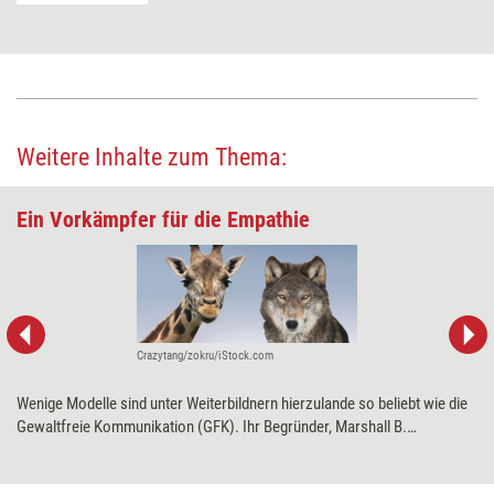
Weitere Inhalte zum Thema:
Ein Vorkämpfer für die Empathie
Crazytang/zokru/iStock.com
Wenige Modelle sind unter Weiterbildnern hierzulande so beliebt wie die
Gewaltfreie Kommunikation (GFK). Ihr Begründer, Marshall B.
Rosenberg, ist Februar 2015 im Alter von 80 Jahren gestorben. Training
aktuell mit einer Darstellung seines Ansatzes und einer Würdigung