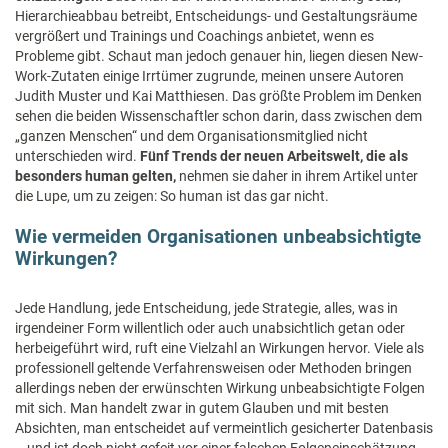
Hierarchieabbau betreibt, Entscheidungs- und Gestaltungsräume
vergrößert und Trainings und Coachings anbietet, wenn es
Probleme gibt. Schaut man jedoch genauer hin, liegen diesen New-
Work-Zutaten einige Irrtümer zugrunde, meinen unsere Autoren
Judith Muster und Kai Matthiesen. Das größte Problem im Denken
sehen die beiden Wissenschaftler schon darin, dass zwischen dem
„ganzen Menschen“ und dem Organisationsmitglied nicht
unterschieden wird.
Fünf Trends der neuen Arbeitswelt, die als
besonders human gelten,
nehmen sie daher in ihrem Artikel unter
die Lupe, um zu zeigen: So human ist das gar nicht.
Wie vermeiden Organisationen unbeabsichtigte
Wirkungen?
Jede Handlung, jede Entscheidung, jede Strategie, alles, was in
irgendeiner Form willentlich oder auch unabsichtlich getan oder
herbeigeführt wird, ruft eine Vielzahl an Wirkungen hervor. Viele als
professionell geltende Verfahrensweisen oder Methoden bringen
allerdings neben der erwünschten Wirkung unbeabsichtigte Folgen
mit sich. Man handelt zwar in gutem Glauben und mit besten
Absichten, man entscheidet auf vermeintlich gesicherter Datenbasis
– und ist doch nicht gefeit vor einer falschen Folgeneinschätzung.