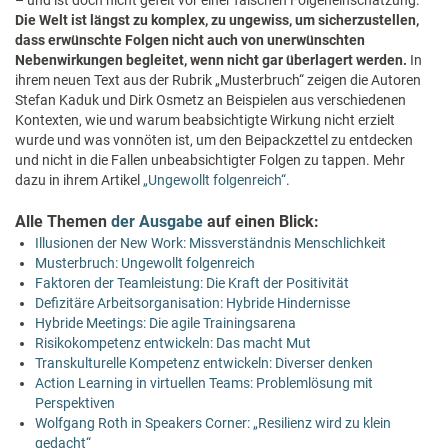
Die Welt ist längst zu komplex, zu ungewiss, um sicherzustellen,
dass erwünschte Folgen nicht auch von unerwünschten
Nebenwirkungen begleitet, wenn nicht gar überlagert werden.
In
ihrem neuen Text aus der Rubrik „Musterbruch“ zeigen die Autoren
Stefan Kaduk und Dirk Osmetz an Beispielen aus verschiedenen
Kontexten, wie und warum beabsichtigte Wirkung nicht erzielt
wurde und was vonnöten ist, um den Beipackzettel zu entdecken
und nicht in die Fallen unbeabsichtigter Folgen zu tappen. Mehr
dazu in ihrem Artikel
„Ungewollt folgenreich“
.
Alle Themen
der Ausgabe
auf einen Blick:
Illusionen der New Work: Missverständnis Menschlichkeit
Musterbruch: Ungewollt folgenreich
Faktoren der Teamleistung: Die Kraft der Positivität
Defizitäre Arbeitsorganisation: Hybride Hindernisse
Hybride Meetings: Die agile Trainingsarena
Risikokompetenz entwickeln: Das macht Mut
Transkulturelle Kompetenz entwickeln: Diverser denken
Action Learning in virtuellen Teams: Problemlösung mit
Perspektiven
Wolfgang Roth in Speakers Corner: „Resilienz wird zu klein
gedacht“