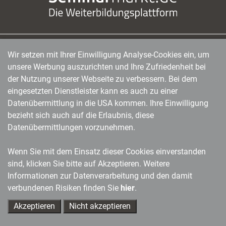
Wir setzen mit Ihrer Einwilligung Analyse-Cookies ein, um
managerSeminare Verlags GmbH
|
Endenicher Str. 41
|
D-53115 Bonn
|
0228/97791-0
|
unsere Werbung auszurichten und Ihre Zufriedenheit bei
info@managerseminare.de
der Nutzung unserer Webseite zu verbessern. Bei dem
eingesetzten Dienstleister kann es auch zu einer
Datenübermittlung in die USA kommen. Ihre Einwilligung
bezieht sich auch auf die Erlaubnis, diese
Datenübermittlungen vorzunehmen.
Wenn Sie mit dem Einsatz dieser Cookies einverstanden
sind, klicken Sie bitte auf Akzeptieren. Weitere
Informationen zur Datenverarbeitung und den damit
verbundenen Risiken finden Sie
hier
.
Akzeptieren
Nicht akzeptieren