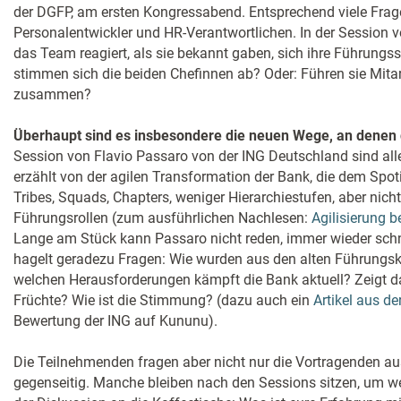
der DGFP, am ersten Kongressabend. Entsprechend viele Frage
Personalentwickler und HR-Verantwortlichen. In der Session v
das Team reagiert, als sie bekannt gaben, sich ihre Führungsst
stimmen sich die beiden Chefinnen ab? Oder: Führen sie Mitar
zusammen?
Überhaupt sind es insbesondere die neuen Wege, an denen d
Session von Flavio Passaro von der ING Deutschland sind alle
erzählt von der agilen Transformation der Bank, die dem Spoti
Tribes, Squads, Chapters, weniger Hierarchiestufen, aber nich
Führungsrollen (zum ausführlichen Nachlesen:
Agilisierung b
Lange am Stück kann Passaro nicht reden, immer wieder sch
hagelt geradezu Fragen: Wie wurden aus den alten Führungsk
welchen Herausforderungen kämpft die Bank aktuell? Zeigt da
Früchte? Wie ist die Stimmung? (dazu auch ein
Artikel aus de
Bewertung der ING auf Kununu).
Die Teilnehmenden fragen aber nicht nur die Vortragenden au
gegenseitig. Manche bleiben nach den Sessions sitzen, um we