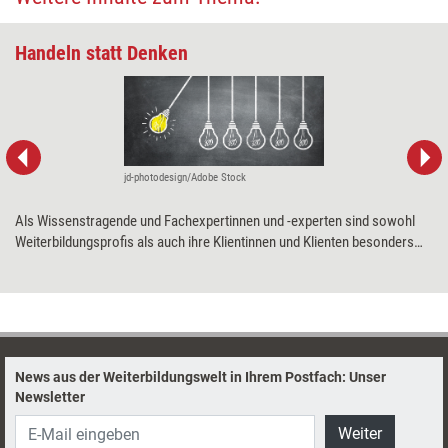
Handeln statt Denken
jd-photodesign/Adobe Stock
Als Wissenstragende und Fachexpertinnen und -experten sind sowohl
Weiterbildungsprofis als auch ihre Klientinnen und Klienten besonders
anfällig dafür, zu viel nachzudenken. Nicht selten geraten sie so in eine
Denkspirale, an deren Ende die absolute Handlungsunfähigkeit steht. Wie
es gelingen kann, lähmende Gedanken loszuwerden.
News aus der Weiterbildungswelt in Ihrem Postfach: Unser
Newsletter
Weiter