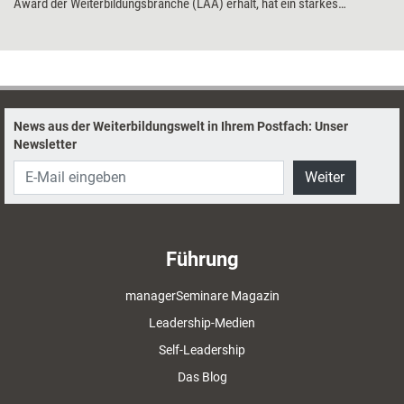
Award der Weiterbildungsbranche (LAA) erhält, hat ein starkes
Lebensthema: Konflikte – und wie man sie auflöst. Dazu hat er
zahlreiche Theorien und ebenso viele praktische Techniken entwickelt.
Ein Blick auf sein umfangreiches Werk.
News aus der Weiterbildungswelt in Ihrem Postfach: Unser
Newsletter
Weiter
Führung
managerSeminare Magazin
Leadership-Medien
Self-Leadership
Das Blog