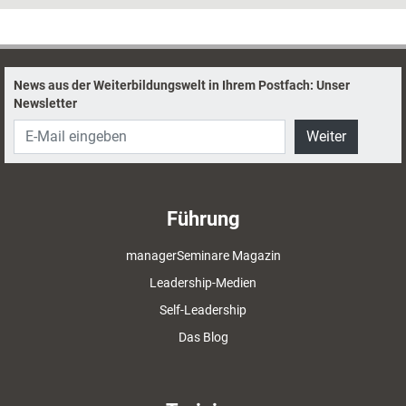
begleitet den Prozess, ohne die Themen genau zu kennen, und bleibt
damit konsequent unvoreingenommen. Für den Coachee ergibt sich die
Lösung aus seinen eigenen Empfindungen, inneren Bildern und
imaginativen Bewegungen.
News aus der Weiterbildungswelt in Ihrem Postfach: Unser
Newsletter
Weiter
Führung
managerSeminare Magazin
Leadership-Medien
Self-Leadership
Das Blog