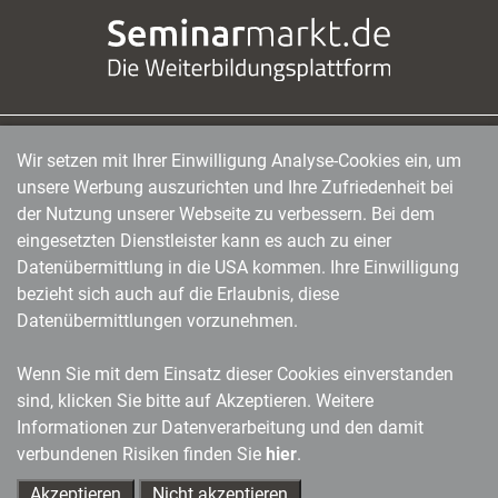
Wir setzen mit Ihrer Einwilligung Analyse-Cookies ein, um
managerSeminare Verlags GmbH
|
Endenicher Str. 41
|
D-53115 Bonn
|
0228/97791-0
|
unsere Werbung auszurichten und Ihre Zufriedenheit bei
info@managerseminare.de
der Nutzung unserer Webseite zu verbessern. Bei dem
eingesetzten Dienstleister kann es auch zu einer
Datenübermittlung in die USA kommen. Ihre Einwilligung
bezieht sich auch auf die Erlaubnis, diese
Datenübermittlungen vorzunehmen.
Wenn Sie mit dem Einsatz dieser Cookies einverstanden
sind, klicken Sie bitte auf Akzeptieren. Weitere
Informationen zur Datenverarbeitung und den damit
verbundenen Risiken finden Sie
hier
.
Akzeptieren
Nicht akzeptieren