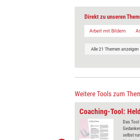
Direkt zu unseren Them
Arbeit mit Bildern
A
Alle 21 Themen anzeigen
Weitere Tools zum The
Coaching-Tool: Meine Ziele – die Ziele meiner Organisation
Coaching-Tool: Hel
hee sucht aus einer
Das Tool 
mlung je zehn Bilder für die Ziele
Gedanken
isation und ihre eigenen Ziele
selbst run