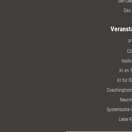
Self-Le
Das 
Veranst
P
CU
tools
KI im T
KI für E
Coachingtools
Neuro
Systemische I
Liebe K