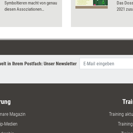
Symboltieren macht von genau
Das Dossi
diesen Assoziationen
2021 zu
Gebrauch und hilft u.a. dabei,
Dynamiken darzustellen. Was
die Methode sonst noch
leisten kann, zeigt Coach
Daniela Landgraf.
elt in Ihrem Postfach: Unser Newsletter
rung
Trai
nare Magazin
Training aktue
ip-Medien
Trainin