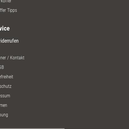
rkoffer
ffer Tipps
vice
iderrufen
ner / Kontakt
GB
freiheit
schutz
essum
men
bung