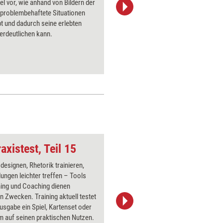
iel vor, wie anhand von Bildern der
Begriffe
problembehaftete Situationen
Metaphern
t und dadurch seine erlebten
können S
erdeutlichen kann.
Bildkarte
treffende
Anliegen 
Sie hier.
axistest, Teil 15
Emoji
 designen, Rhetorik trainieren,
Über 1000
ungen leichter treffen – Tools
Flipchart
ning und Coaching dienen
PowerPoin
gen Zwecken. Training aktuell testet
Bildsprac
Ausgabe ein Spiel, Kartenset oder
aktuell ha
 auf seinen praktischen Nutzen.
Bilder.