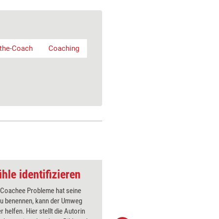
the-Coach
Coaching
hle identifizieren
Coaching-Tool: Bild
 Coachee Probleme hat seine
Mit dem E
zu benennen, kann der Umweg
lassen si
r helfen. Hier stellt die Autorin
Geschicht