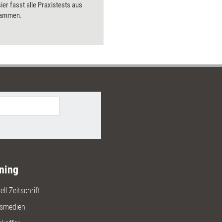
er fasst alle Praxistests aus
sammen.
ning
ll Zeitschrift
gsmedien