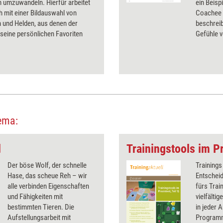
 umzuwandeln. Hierfür arbeitet
ein Beisp
 mit einer Bildauswahl von
Coachee 
 und Helden, aus denen der
beschreib
seine persönlichen Favoriten
Gefühle v
.
ema:
d
Trainingstools im Pr
Der böse Wolf, der schnelle
Trainings
Hase, das scheue Reh – wir
Entscheid
alle verbinden Eigenschaften
fürs Trai
und Fähigkeiten mit
vielfälti
bestimmten Tieren. Die
in jeder 
Aufstellungsarbeit mit
Programm