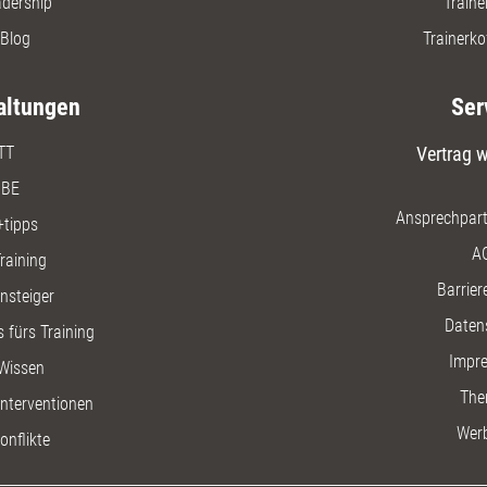
adership
Traine
Blog
Trainerko
altungen
Ser
TT
Vertrag w
BE
Ansprechpart
+tipps
A
raining
Barriere
insteiger
Daten
 fürs Training
Impr
Wissen
The
nterventionen
Wer
onflikte