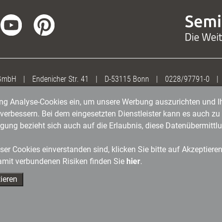
 GmbH
|
Endenicher Str. 41
|
D-53115 Bonn
|
0228/97791-0
|
gung Analyse-Cookies ein, um unsere Werbung auszurichten und Ih
erbessern. Bei dem eingesetzten Dienstleister kann es auch zu 
igung bezieht sich auch auf die Erlaubnis, diese Datenübermit
er Cookies einverstanden sind, klicken Sie bitte auf Akzeptiere
amit verbundenen Risiken finden Sie
hier
.
ieren