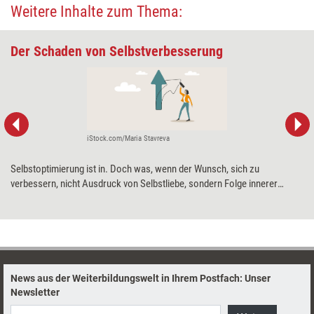
Weitere Inhalte zum Thema:
Der Schaden von Selbstverbesserung
iStock.com/Maria Stavreva
Selbstoptimierung ist in. Doch was, wenn der Wunsch, sich zu
verbessern, nicht Ausdruck von Selbstliebe, sondern Folge innerer
Ablehnung ist? Im neuen Teil seiner Serie zeigt Coach und Berater Klaus
Eidenschink, dass Selbstverbesserung oft nur eine Tarnung von
Selbstablehnung ist – und warum echte Selbstakzeptanz oft dort
beginnt, wo es wehtut.
News aus der Weiterbildungswelt in Ihrem Postfach: Unser
Newsletter