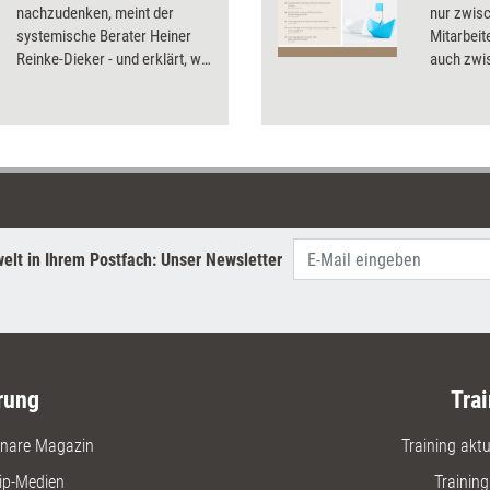
nachzudenken, meint der
nur zwis
systemische Berater Heiner
Mitarbei
Reinke-Dieker - und erklärt, wie
auch zwis
es konkret gelingt, sich nicht
Dossier z
durch eine einseitig negative
Weiterbil
Problemsicht lähmen zu
Anregunge
lassen, sondern gemeinsam
mit den Betroffenen
zuversichtlich den Blick auf
Zukunft und Chancen zu
richten.
elt in Ihrem Postfach: Unser Newsletter
rung
Trai
nare Magazin
Training aktue
ip-Medien
Trainin