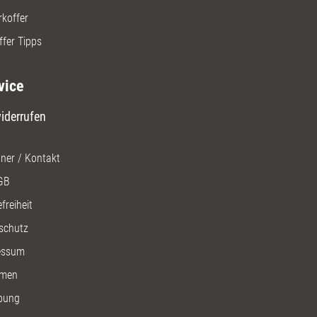
rkoffer
ffer Tipps
vice
iderrufen
ner / Kontakt
GB
freiheit
schutz
essum
men
bung