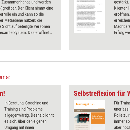
e Zusammenhänge und werden
gestärkt.
-)greifbar. Der Klient nimmt eine
Klienten
rrolle ein und kann so die
eröffnen,
der Metaebene nutzen: die
erreichen
e Sicht auf beteiligte Personen
Machbarke
gesamte System. Das eröffnet
Erfolg we
dlungsmöglichkeiten.
ema:
m!
Selbstreflexion für 
In Beratung, Coaching und
Für Train
Training sind Probleme
unerlässl
allgegenwärtig. Deshalb lohnt
Rolle zu 
es sich, über den eigenen
immer so,
Umgang mit ihnen
aber noch