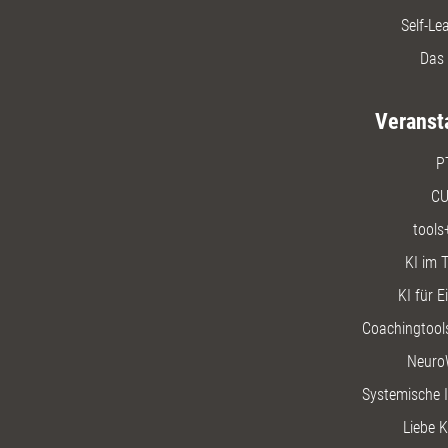
Self-Le
Das 
Veranst
P
CU
tools
KI im T
KI für E
Coachingtools
Neuro
Systemische I
Liebe K