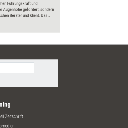
chen Führungskraft und
Bilder.
ter Augenhöhe gefordert, sondern
chen Berater und Klient. Das
eigt, wie sich die Rolle von
dnern aktuell wandelt und gibt
n zur Selbstreflexion.
ning
ll Zeitschrift
gsmedien