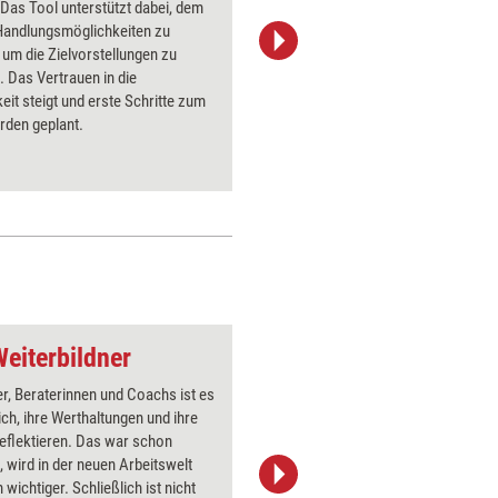
 Das Tool unterstützt dabei, dem
Gespräch 
 Handlungsmöglichkeiten zu
Pause ei
 um die Zielvorstellungen zu
Klienten 
. Das Vertrauen in die
analysier
it steigt und erste Schritte zum
der Halbz
rden geplant.
dass der 
Gespräch 
Weiterbildner
Nuss knacken
er, Beraterinnen und Coachs ist es
Über 1000
ich, ihre Werthaltungen und ihre
Flipchart
reflektieren. Das war schon
PowerPoin
 wird in der neuen Arbeitswelt
Bildsprac
 wichtiger. Schließlich ist nicht
aktuell ha