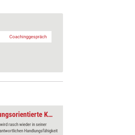
Coachinggespräch
Coaching-Tool: Lösungsorientierte Kurzzeitberatung
t wird rasch wieder in seiner
Wenn Klie
antwortlichen Handlungsfähigkeit
Denkmust