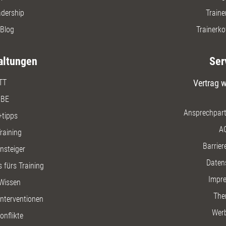
adership
Traine
Blog
Trainerko
altungen
Ser
TT
Vertrag w
BE
Ansprechpart
+tipps
A
raining
Barriere
insteiger
Daten
 fürs Training
Impr
Wissen
The
nterventionen
Wer
onflikte