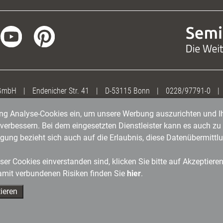
 GmbH
|
Endenicher Str. 41
|
D-53115 Bonn
|
0228/97791-0
|
gung Analyse-Cookies ein, um unsere Werbung auszurichten und Ih
erbessern. Bei dem eingesetzten Dienstleister kann es auch zu 
igung bezieht sich auch auf die Erlaubnis, diese Datenübermit
er Cookies einverstanden sind, klicken Sie bitte auf Akzeptiere
amit verbundenen Risiken finden Sie
hier
.
ieren