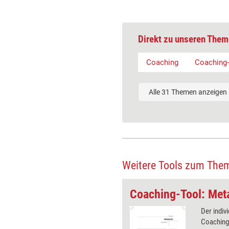
Direkt zu unseren Them
Coaching
Coaching-
Alle 31 Themen anzeigen
Weitere Tools zum The
Coaching-Tool: Emotionsmanagement mit Neuroimagination®
Coaching-Tool: Met
arbeitet mit inneren Bildern, mit
Der indiv
e direkte und selbstständige
Coaching