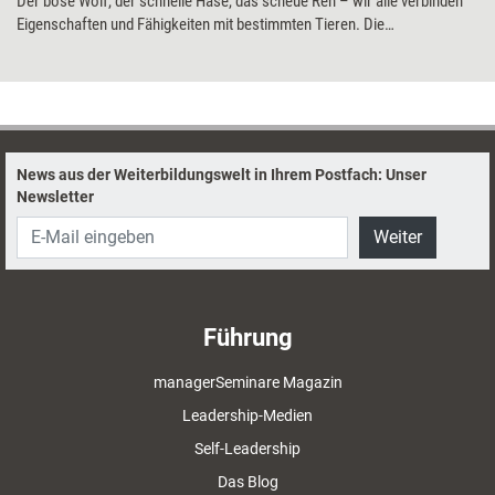
Der böse Wolf, der schnelle Hase, das scheue Reh – wir alle verbinden
Eigenschaften und Fähigkeiten mit bestimmten Tieren. Die
Aufstellungsarbeit mit Symboltieren macht von genau diesen
Assoziationen Gebrauch und hilft u.a. dabei, Dynamiken darzustellen.
Was die Methode sonst noch leisten kann, zeigt Coach Daniela
Landgraf.
News aus der Weiterbildungswelt in Ihrem Postfach: Unser
Newsletter
Weiter
Führung
managerSeminare Magazin
Leadership-Medien
Self-Leadership
Das Blog