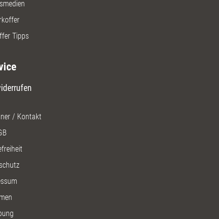
gsmedien
rkoffer
ffer Tipps
vice
iderrufen
ner / Kontakt
GB
freiheit
schutz
essum
men
bung