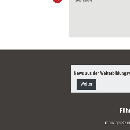
tlösungs-Tools' und 'Konflikte
Sarah Lambers
Teams und große Gruppen'). Hier
diatoren, Klärungshelfer und
erater die besten Interventionen.
News aus der Weiterbildungsw
Weiter
Füh
managerSemi