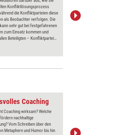
ediatoren darüber aus, wie sie
Beobacht
llen Konfliktlösungsprozess
das Beob
während die Konfliktparteien diese
Form ein
n als Beobachter verfolgen. Die
nur zuhö
kann sehr gut bei festgefahrenen
durch da
nen zum Einsatz kommen und
Perspekt
allen Beteiligten – Konfliktparteien
für das A
tern – neue Perspektiven, um den
diese Met
en Prozess wieder
kann.
ringen.
svolles Coaching
Bedrohung
t Coaching wirksam? Welche
Über 1000
fördern nachhaltige
Flipchart
ung? Vom Schreiben über den
PowerPoin
von Metaphern und Humor bis hin
Bildsprac