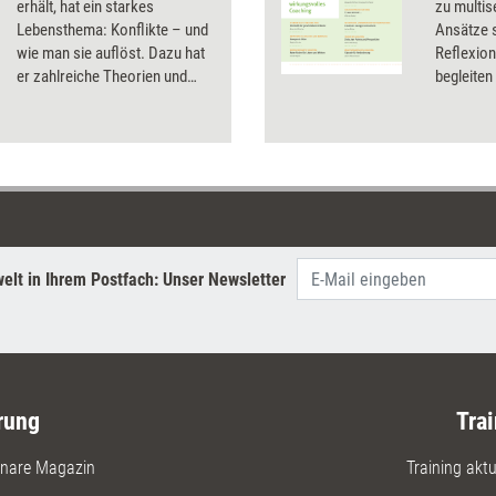
erhält, hat ein starkes
zu multi
Lebensthema: Konflikte – und
Ansätze s
wie man sie auflöst. Dazu hat
Reflexion
er zahlreiche Theorien und
begleiten
ebenso viele praktische
diesem D
Techniken entwickelt. Ein Blick
auf sein umfangreiches Werk.
elt in Ihrem Postfach: Unser Newsletter
rung
Trai
nare Magazin
Training aktue