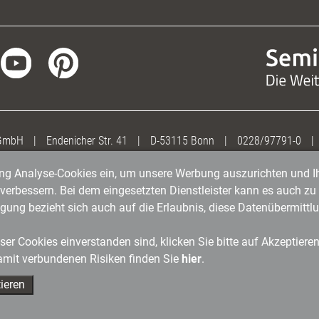
 GmbH
|
Endenicher Str. 41
|
D-53115 Bonn
|
0228/97791-0
|
gung Analyse-Cookies ein, um unsere Werbung auszurichten und Ih
erbessern. Bei dem eingesetzten Dienstleister kann es auch zu 
igung bezieht sich auch auf die Erlaubnis, diese Datenübermit
er Cookies einverstanden sind, klicken Sie bitte auf Akzeptiere
amit verbundenen Risiken finden Sie
hier
.
ieren