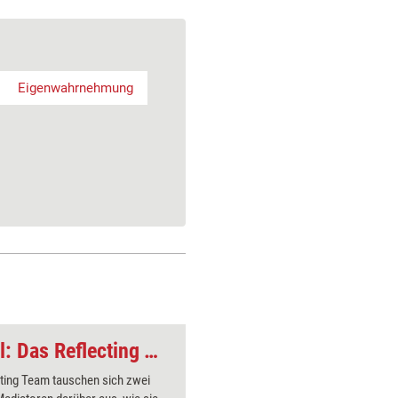
Eigenwahrnehmung
Konfliktlösungs-Tool: Das Reflecting Team
Feedback-Methode: 
ting Team tauschen sich zwei
Ein Arbei