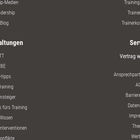
ip-Medien
Trainin
adership
Traine
Blog
Trainerko
altungen
Ser
TT
Vertrag w
BE
Ansprechpart
+tipps
A
raining
Barriere
insteiger
Daten
 fürs Training
Impr
Wissen
The
nterventionen
Wer
onflikte