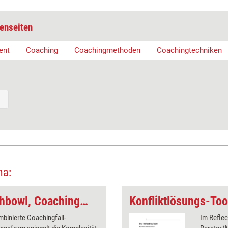
enseiten
ent
Coaching
Coachingmethoden
Coachingtechniken
ma:
Train the Coach: Fishbowl, Coachingfall, Open Staff Meeting und Reflecting Team in einem Modul
binierte Coachingfall-
Im Reflec