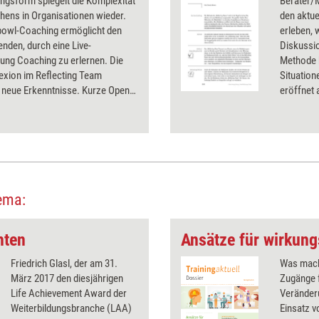
ngsform spiegelt die Komplexität
Berater/M
hens in Organisationen wieder.
den aktue
bowl-Coaching ermöglicht den
erleben, 
nden, durch eine Live-
Diskussio
ung Coaching zu erlernen. Die
Methode 
lexion im Reflecting Team
Situatio
t neue Erkenntnisse. Kurze Open
eröffnet 
tings vor Beginn und
wie -bera
durch geben den Teilnehmern und
stockend
ee einen Einblick in die Dynamik
voranzub
achingpaares.
ema:
hten
Ansätze für wirkung
Friedrich Glasl, der am 31.
Was mach
März 2017 den diesjährigen
Zugänge 
Life Achievement Award der
Veränder
Weiterbildungsbranche (LAA)
Einsatz 