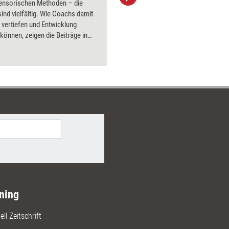
sensorischen Methoden – die
aktuell ha
ind vielfältig. Wie Coachs damit
Bilder.
 vertiefen und Entwicklung
 können, zeigen die Beiträge in
ossier.
ning
ll Zeitschrift