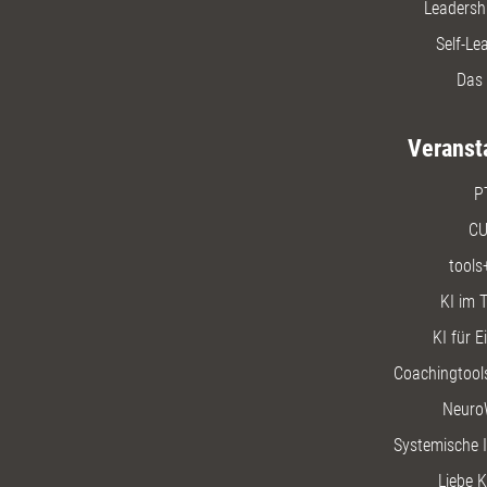
Leadersh
Self-Le
Das 
Veranst
P
CU
tools
KI im T
KI für E
Coachingtools
Neuro
Systemische I
Liebe K