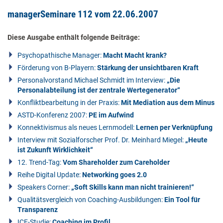
managerSeminare 112 vom 22.06.2007
Diese Ausgabe enthält folgende Beiträge:
Psychopathische Manager:
Macht Macht krank?
Förderung von B-Playern:
Stärkung der unsichtbaren Kraft
Personalvorstand Michael Schmidt im Interview:
„Die
Personalabteilung ist der zentrale Wertegenerator“
Konfliktbearbeitung in der Praxis:
Mit Mediation aus dem Minus
ASTD-Konferenz 2007:
PE im Aufwind
Konnektivismus als neues Lernmodell:
Lernen per Verknüpfung
Interview mit Sozialforscher Prof. Dr. Meinhard Miegel:
„Heute
ist Zukunft Wirklichkeit“
12. Trend-Tag:
Vom Shareholder zum Careholder
Reihe Digital Update:
Networking goes 2.0
Speakers Corner:
„Soft Skills kann man nicht trainieren!“
Qualitätsvergleich von Coaching-Ausbildungen:
Ein Tool für
Transparenz
ICF-Studie:
Coaching im Profil