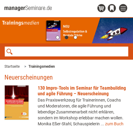
Startseite
Trainingsmedien
Neuerscheinungen
130 Impro-Tools im Seminar für Teambuilding
und agile Führung – Neuerscheinung
Das Praxiswerkzeug für Trainerinnen, Coachs
und Moderatoren, die agile Führung und
lebendige Zusammenarbeit nicht erklären,
sondern im Workshop erlebbar machen wollen.
Monika Eßer-Stahl, Schauspielerin ...
zum Buch