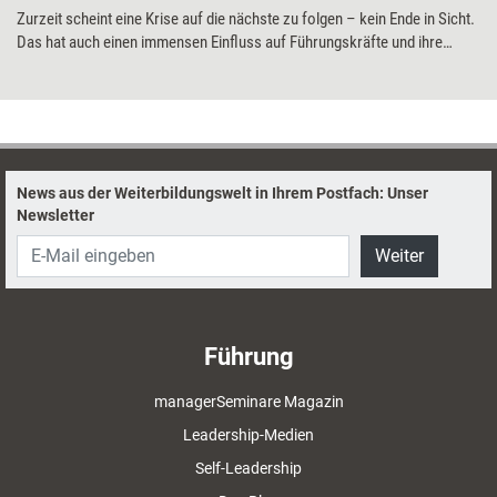
Zurzeit scheint eine Krise auf die nächste zu folgen – kein Ende in Sicht.
Das hat auch einen immensen Einfluss auf Führungskräfte und ihre
Arbeit. Anregungen, wie Beraterinnen und Coachs sie mit Interventionen
und Reflexionsfragen in Zeiten des Umbruchs und der Krisen
unterstützen können, geben Yvonne Weber und Jörg Faulstich.
News aus der Weiterbildungswelt in Ihrem Postfach: Unser
Newsletter
Weiter
Führung
managerSeminare Magazin
Leadership-Medien
Self-Leadership