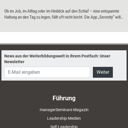
Ob im Job, im Alltag oder im Hinblick auf den Schlaf – eine entspannte
Haltung an den Tag zu legen, fällt oft nicht leicht. Die App „Serenity“ will
das mithilfe von „Meditationen für alle Aspekte des Lebens“ ändern.
Training aktuell hat getestet, ob es ihr gelingt.
News aus der Weiterbildungswelt in Ihrem Postfach: Unser
Newsletter
Weiter
Führung
managerSeminare Magazin
Leadership-Medien
Self-Leadership