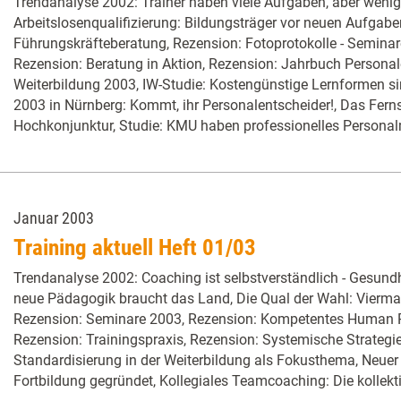
Trendanalyse 2002: Trainer haben viele Aufgaben, aber wenig
Arbeitslosenqualifizierung: Bildungsträger vor neuen Aufgabe
Führungskräfteberatung, Rezension: Fotoprotokolle - Seminar
Rezension: Beratung in Aktion, Rezension: Jahrbuch Persona
Weiterbildung 2003, IW-Studie: Kostengünstige Lernformen s
2003 in Nürnberg: Kommt, ihr Personalentscheider!, Das Ferns
Hochkonjunktur, Studie: KMU haben professionelles Persona
Januar 2003
Training aktuell Heft 01/03
Trendanalyse 2002: Coaching ist selbstverständlich - Gesundh
neue Pädagogik braucht das Land, Die Qual der Wahl: Vierma
Rezension: Seminare 2003, Rezension: Kompetentes Human
Rezension: Trainingspraxis, Rezension: Systemische Strategie
Standardisierung in der Weiterbildung als Fokusthema, Neuer Ze
Fortbildung gegründet, Kollegiales Teamcoaching: Die kollekti