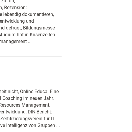
 zu tun,
n, Rezension:
e lebendig dokumentieren,
lentwicklung und
ind gefragt, Bildungsmesse
tudium hat in Krisenzeiten
lmanagement ...
eit nicht, Online Educa: Eine
l Coaching im neuen Jahr,
 Resources Management,
entwicklung, DIN-Bericht:
rtifizierungsverein für IT-
ve Intelligenz von Gruppen ...