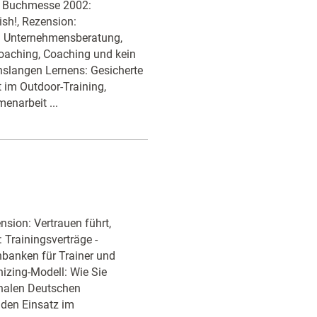
', Buchmesse 2002:
sh!, Rezension:
d Unternehmensberatung,
Coaching, Coaching und kein
nslangen Lernens: Gesicherte
t im Outdoor-Training,
enarbeit ...
sion: Vertrauen führt,
Trainingsverträge -
nbanken für Trainer und
nizing-Modell: Wie Sie
onalen Deutschen
 den Einsatz im