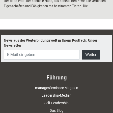
Der böse Wolf, der schnelle Hase, das scheue Reh – wir alle verbinden
Eigenschaften und Fähigkeiten mit bestimmten Tieren. Die
Aufstellungsarbeit mit Symboltieren macht von genau diesen
Assoziationen Gebrauch und hilft u.a. dabei, Dynamiken darzustellen.
Was die Methode sonst noch leisten kann, zeigt Coach Daniela
Landgraf.
News aus der Weiterbildungswelt in Ihrem Postfach: Unser
Newsletter
Weiter
Führung
managerSeminare Magazin
Leadership-Medien
Self-Leadership
Das Blog