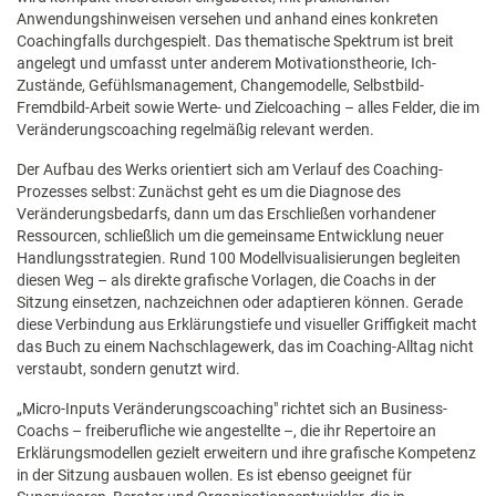
Anwendungshinweisen versehen und anhand eines konkreten
Coachingfalls durchgespielt. Das thematische Spektrum ist breit
angelegt und umfasst unter anderem Motivationstheorie, Ich-
Zustände, Gefühlsmanagement, Changemodelle, Selbstbild-
Fremdbild-Arbeit sowie Werte- und Zielcoaching – alles Felder, die im
Veränderungscoaching regelmäßig relevant werden.
Der Aufbau des Werks orientiert sich am Verlauf des Coaching-
Prozesses selbst: Zunächst geht es um die Diagnose des
Veränderungsbedarfs, dann um das Erschließen vorhandener
Ressourcen, schließlich um die gemeinsame Entwicklung neuer
Handlungsstrategien. Rund 100 Modellvisualisierungen begleiten
diesen Weg – als direkte grafische Vorlagen, die Coachs in der
Sitzung einsetzen, nachzeichnen oder adaptieren können. Gerade
diese Verbindung aus Erklärungstiefe und visueller Griffigkeit macht
das Buch zu einem Nachschlagewerk, das im Coaching-Alltag nicht
verstaubt, sondern genutzt wird.
„Micro-Inputs Veränderungscoaching" richtet sich an Business-
Coachs – freiberufliche wie angestellte –, die ihr Repertoire an
Erklärungsmodellen gezielt erweitern und ihre grafische Kompetenz
in der Sitzung ausbauen wollen. Es ist ebenso geeignet für