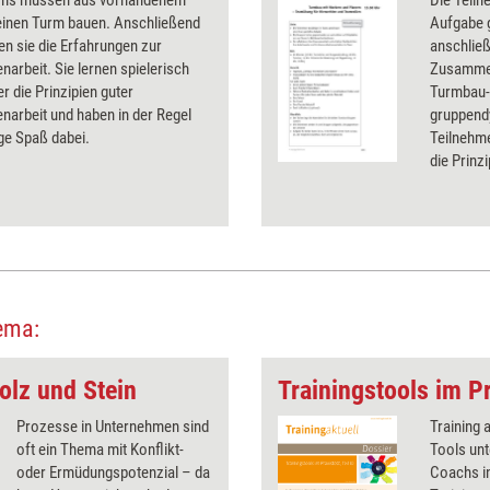
ms müssen aus vorhandenem
Die Teiln
 einen Turm bauen. Anschließend
Aufgabe 
ren sie die Erfahrungen zur
anschließ
rbeit. Sie lernen spielerisch
Zusammena
r die Prinzipien guter
Turmbau-Ü
arbeit und haben in der Regel
gruppend
ge Spaß dabei.
Teilnehme
die Prinz
Kommunik
ema:
olz und Stein
Trainingstools im Pr
Prozesse in Unternehmen sind
Training 
oft ein Thema mit Konflikt-
Tools unt
oder Ermüdungspotenzial – da
Coachs in