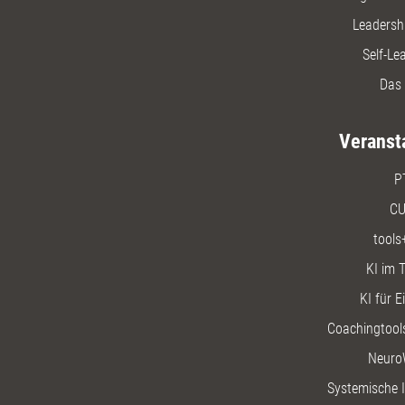
Leadersh
Self-Le
Das 
Veranst
P
CU
tools
KI im T
KI für E
Coachingtools
Neuro
Systemische I