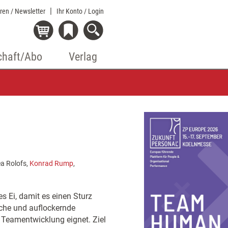
eren / Newsletter
Ihr Konto
/ Login
chaft/Abo
Verlag
ea Rolofs,
Konrad Rump
,
s Ei, damit es einen Sturz
ische und auflockernde
Teamentwicklung eignet. Ziel