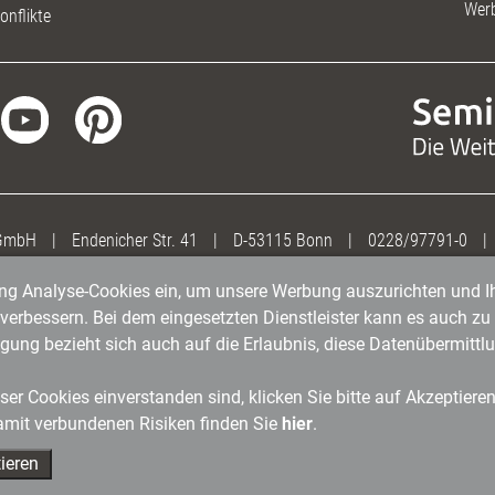
Wer
onflikte
 GmbH
|
Endenicher Str. 41
|
D-53115 Bonn
|
0228/97791-0
|
gung Analyse-Cookies ein, um unsere Werbung auszurichten und Ih
erbessern. Bei dem eingesetzten Dienstleister kann es auch zu 
igung bezieht sich auch auf die Erlaubnis, diese Datenübermit
er Cookies einverstanden sind, klicken Sie bitte auf Akzeptiere
amit verbundenen Risiken finden Sie
hier
.
ieren