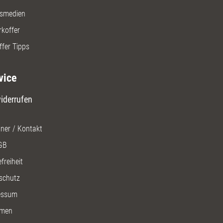
gsmedien
rkoffer
ffer Tipps
vice
iderrufen
ner / Kontakt
GB
freiheit
schutz
essum
men