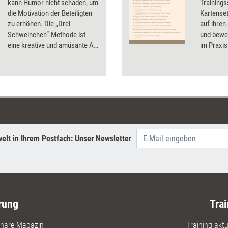
kann Humor nicht schaden, um
Trainings
die Motivation der Beteiligten
Kartenset
zu erhöhen. Die „Drei
auf ihren
Schweinchen“-Methode ist
und bewer
eine kreative und amüsante Art
im Praxis
der Retrospektive, mit der
Testerge
Teams ungezwungen über
Infos zu 
Prozesse sprechen können.
elt in Ihrem Postfach: Unser Newsletter
rung
Trai
nare Magazin
Training aktue