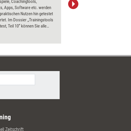
spiele, Coachingtools,
Bildsprac
s, Apps, Software etc. werden
aktuell ha
 praktischen Nutzen hin getestet
Bilder.
tet. Im Dossier „Trainingstools
test, Teil 10“ können Sie alle
bnisse aus 2016 nachlesen – mit
Preisen und Bezugsquellen.
ning
ll Zeitschrift