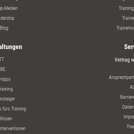
ip-Medien
Trainin
adership
Traine
Blog
Trainerko
altungen
Ser
TT
Vertrag w
BE
Ansprechpart
+tipps
A
raining
Barriere
insteiger
Daten
 fürs Training
Impr
Wissen
The
nterventionen