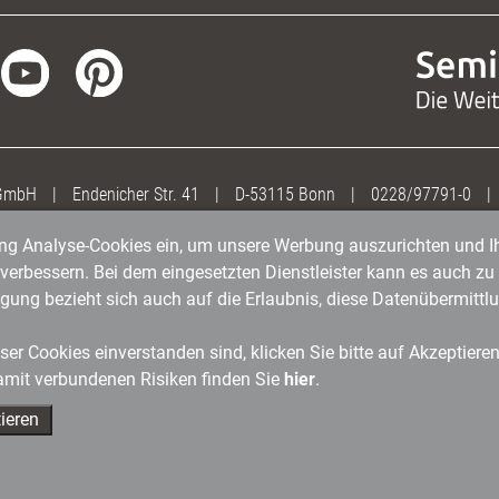
 GmbH
|
Endenicher Str. 41
|
D-53115 Bonn
|
0228/97791-0
|
gung Analyse-Cookies ein, um unsere Werbung auszurichten und Ih
erbessern. Bei dem eingesetzten Dienstleister kann es auch zu 
igung bezieht sich auch auf die Erlaubnis, diese Datenübermit
er Cookies einverstanden sind, klicken Sie bitte auf Akzeptiere
amit verbundenen Risiken finden Sie
hier
.
ieren