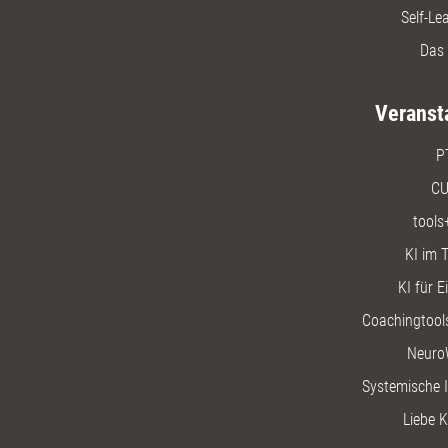
Self-Le
Das 
Veranst
P
CU
tools
KI im T
KI für E
Coachingtools
Neuro
Systemische I
Liebe K