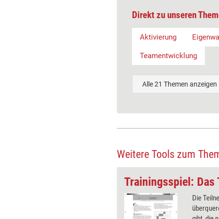
Direkt zu unseren Them
Aktivierung
Eigenw
Teamentwicklung
Alle 21 Themen anzeigen
Weitere Tools zum The
 Teamfoto
Trainingsspiel: Das
ehmer sollen gemeinsam bei einer
Die Teiln
our die Stelle finden, von der
überquer
lnehmer zuvor ein kleines
gibt, die