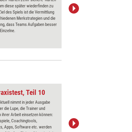
m diese später wiederfinden zu
Gruppe zu
iel des Spiels ist die Vermittlung
Auflocker
chiedenen Merkstrategien und die
Seminar.
lung, dass Teams Aufgaben besser
 Einzelne.
axistest, Teil 10
Team
aktuell nimmt in jeder Ausgabe
Über 1000
er die Lupe, die Trainer und
Flipchart
 ihrer Arbeit einsetzen können:
PowerPoin
spiele, Coachingtools,
Bildsprac
s, Apps, Software etc. werden
aktuell ha