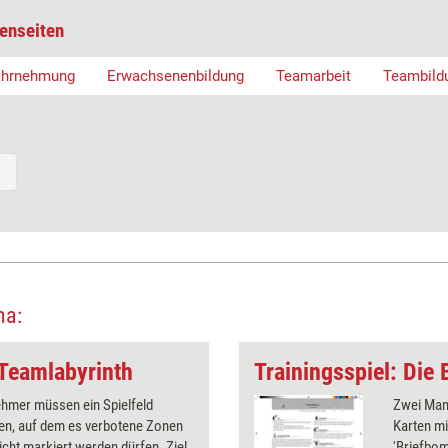
enseiten
ahrnehmung
Erwachsenenbildung
Teamarbeit
Teambild
ma:
 Teamlabyrinth
Trainingsspiel: Die
ehmer müssen ein Spielfeld
Zwei Man
en, auf dem es verbotene Zonen
Karten mi
 nicht markiert werden dürfen. Ziel
'Briefbom