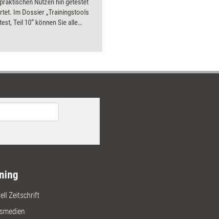
 praktischen Nutzen hin getestet
Bilder.
tet. Im Dossier „Trainingstools
test, Teil 10“ können Sie alle
bnisse aus 2016 nachlesen – mit
Preisen und Bezugsquellen.
ning
ll Zeitschrift
gsmedien