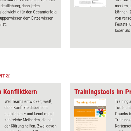
erdeutlichung, dass jedes
merken, u
ied wichtig für den Gesamterfolg
können. Z
Gruppenwissen dem Einzelwissen
von vers
 ist.
Feststel
lösen als
ema:
 Konfliktkern
Trainingstools im Pr
Wer Teams entwickelt, weiß,
Training 
dass Konflikte dabei nicht
Tools unt
ausbleiben – und kennt meist
Coachs in
zahlreiche Methoden, die bei
Trainings
der Klärung helfen. Zwei davon
Kartenset