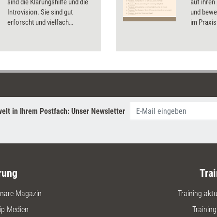
sind die Klärungshilfe und die
auf ihren
Introvision. Sie sind gut
und bewer
erforscht und vielfach
im Praxis
bewährt, als Kombination aber
Testerge
noch kaum bekannt. Dabei
Infos zu 
helfen sie, gemeinsam
eingesetzt, schnell tragfähige
Lösungen zu finden.
elt in Ihrem Postfach: Unser Newsletter
rung
Trai
nare Magazin
Training aktue
ip-Medien
Trainin