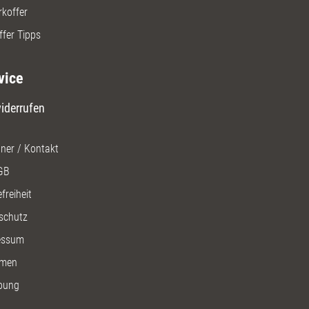
rkoffer
ffer Tipps
vice
iderrufen
ner / Kontakt
GB
freiheit
schutz
essum
men
bung