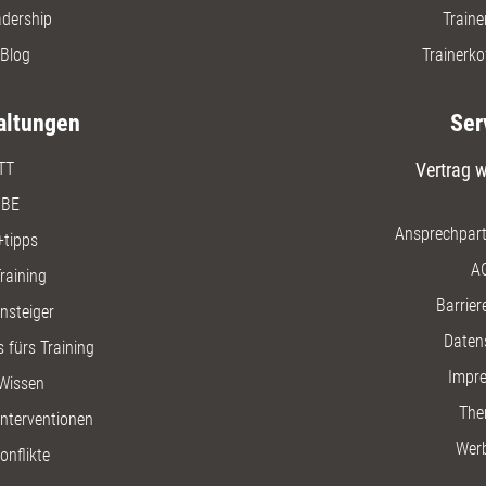
adership
Traine
Blog
Trainerko
altungen
Ser
TT
Vertrag w
BE
Ansprechpart
+tipps
A
raining
Barriere
insteiger
Daten
 fürs Training
Impr
Wissen
The
nterventionen
Wer
onflikte