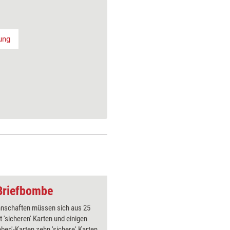
ung
 Briefbombe
Trainingsspiel: Das
nschaften müssen sich aus 25
Die Teil
t 'sicheren' Karten und einigen
enttarnen
ben'-Karten zehn 'sichere' Karten
und die K