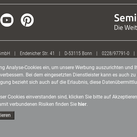
 GmbH
|
Endenicher Str. 41
|
D-53115 Bonn
|
0228/97791-0
|
gung Analyse-Cookies ein, um unsere Werbung auszurichten und Ih
erbessern. Bei dem eingesetzten Dienstleister kann es auch zu 
igung bezieht sich auch auf die Erlaubnis, diese Datenübermit
er Cookies einverstanden sind, klicken Sie bitte auf Akzeptiere
amit verbundenen Risiken finden Sie
hier
.
ieren