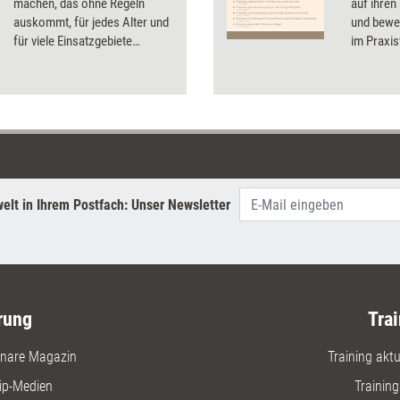
machen, das ohne Regeln
auf ihren
auskommt, für jedes Alter und
und bewer
für viele Einsatzgebiete
im Praxis
geeignet sein soll. Was
Testerge
„Kopfsalat mit Herz“ wirklich
Infos zu 
kann, hat Training aktuell mit
einem Praxistest
herausgefunden.
elt in Ihrem Postfach: Unser Newsletter
rung
Trai
nare Magazin
Training aktue
ip-Medien
Trainin