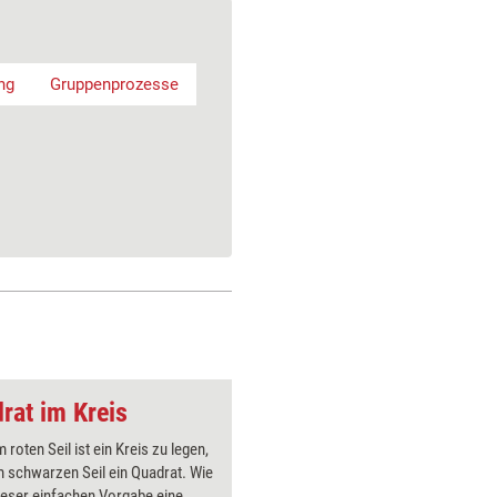
ng
Gruppenprozesse
rat im Kreis
Trainingsspiel: An
 roten Seil ist ein Kreis zu legen,
Ein Train
 schwarzen Seil ein Quadrat. Wie
aktiviere
ieser einfachen Vorgabe eine
Olympiade