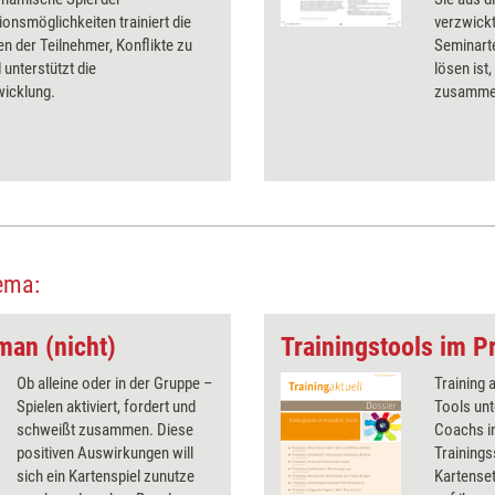
onsmöglichkeiten trainiert die
verzwickt
en der Teilnehmer, Konflikte zu
Seminart
 unterstützt die
lösen ist
icklung.
zusammen
ema:
man (nicht)
Trainingstools im Pr
Ob alleine oder in der Gruppe –
Training 
Spielen aktiviert, fordert und
Tools unt
schweißt zusammen. Diese
Coachs in
positiven Auswirkungen will
Trainings
sich ein Kartenspiel zunutze
Kartenset