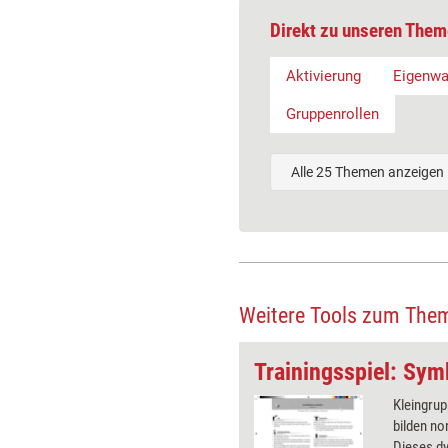
Direkt zu unseren Them
Aktivierung
Eigenw
Gruppenrollen
Alle 25 Themen anzeigen
Weitere Tools zum The
tungsboot
nehmer müssen unter Zeitdruck
Kleingrup
cheidung treffen, die das
bilden no
 in einem überfüllten
Dieses d