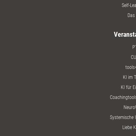
Self-Le
Das 
Veranst
P
CU
tools
KI im T
KI für E
Coachingtools
Neuro
Systemische I
Liebe K