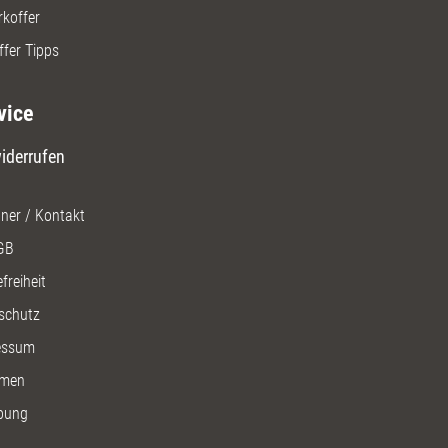
rkoffer
ffer Tipps
vice
iderrufen
ner / Kontakt
GB
freiheit
schutz
essum
men
bung