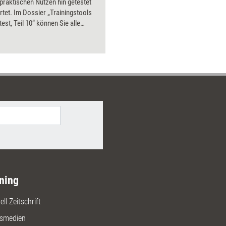
 praktischen Nutzen hin getestet
Bilder.
tet. Im Dossier „Trainingstools
test, Teil 10“ können Sie alle
bnisse aus 2016 nachlesen – mit
Preisen und Bezugsquellen.
ning
ll Zeitschrift
gsmedien