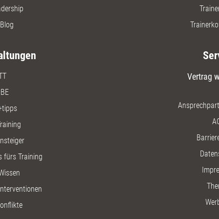
adership
Traine
Blog
Trainerko
altungen
Ser
TT
Vertrag w
BE
Ansprechpart
+tipps
A
raining
Barriere
insteiger
Daten
 fürs Training
Impr
Wissen
The
nterventionen
Wer
onflikte