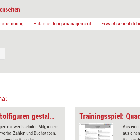
enseiten
ahrnehmung
Entscheidungsmanagement
Erwachsenenbildu
ma:
Trainingsspiel: Symbolfiguren gestalten
Trainingsspiel: Quad
pen mit wechselnden Mitgliedern
Aus einem
nverbal Zahlen und Buchstaben.
aus einem
ynamische Spiel der
Sie aus d