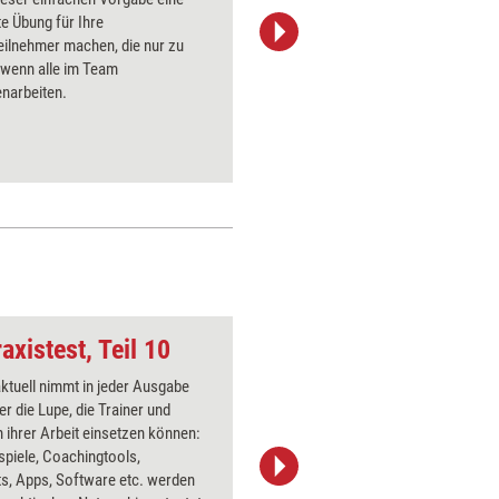
e Übung für Ihre
lebhafte
eilnehmer machen, die nur zu
um die un
, wenn alle im Team
lösen. De
arbeiten.
Selbstei
gewinnen
axistest, Teil 10
Gruppe2
aktuell nimmt in jeder Ausgabe
Über 1000
er die Lupe, die Trainer und
Flipchart
 ihrer Arbeit einsetzen können:
PowerPoin
spiele, Coachingtools,
Bildsprac
s, Apps, Software etc. werden
aktuell ha