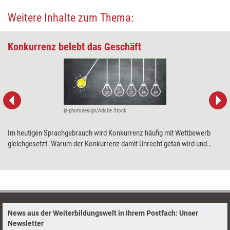
Weitere Inhalte zum Thema:
Konkurrenz belebt das Geschäft
jd-photodesign/Adobe Stock
Im heutigen Sprachgebrauch wird Konkurrenz häufig mit Wettbewerb
gleichgesetzt. Warum der Konkurrenz damit Unrecht getan wird und
welches Learning sich ergibt, wenn die ursprüngliche Bedeutung des
Begriffs herangezogen wird, erklärt Coach und Supervisor Horst
Lempart in seinem diesmaligen Denkimpuls.
News aus der Weiterbildungswelt in Ihrem Postfach: Unser
Newsletter