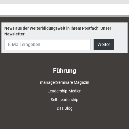
das Projekt unter diesen Umständen zum Erfolg führen zu können. Die
Positionen beider Parteien im Detail.
News aus der Weiterbildungswelt in Ihrem Postfach: Unser
Newsletter
Weiter
Führung
managerSeminare Magazin
Leadership-Medien
Self-Leadership
Das Blog