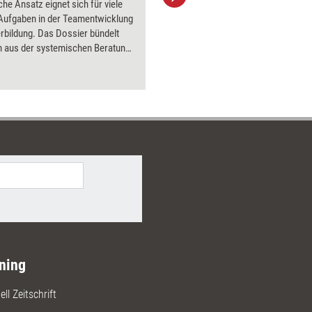
he Ansatz eignet sich für viele
aktuell ha
 Aufgaben in der Teamentwicklung
Bilder.
rbildung. Das Dossier bündelt
 aus der systemischen Beratung
t, wie sie in der Praxis
et werden können.
ning
ll Zeitschrift