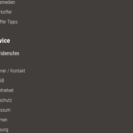
gsmedien
rkoffer
ffer Tipps
vice
iderrufen
ner / Kontakt
GB
freiheit
schutz
essum
men
bung