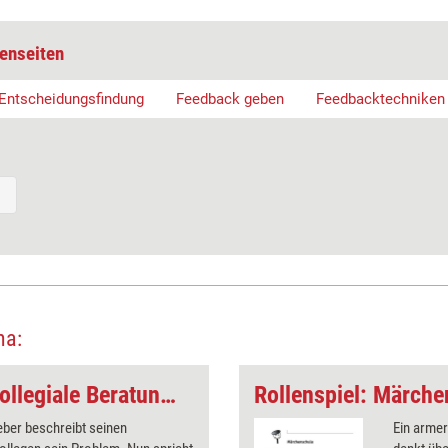
enseiten
Entscheidungsfindung
Feedback geben
Feedbacktechniken
ma:
Teamentwicklung: Kollegiale Beratung – Theorie und Beispiel
Rollenspiel: Märche
eber beschreibt seinen
Ein armer