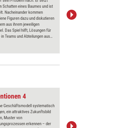
r sein Problem nach. Er setzt
sein Unwe
en Schatten eines Baumes und ist
Ihren Sem
elt. Nacheinander kommen
Gruppeni
ene Figuren dazu und diskutieren
in den Pa
em aus ihrem jeweiligen
kennen z
el. Das Spiel hilft, Lösungen für
unter den
 in Teams und Abteilungen aus
die Wahrn
lektiven) Unbewussten ohne
dem haben
 finden.
ntionen 4
Vorhängeschloss, g
ne Geschäftsmodell systematisch
Über 1000
gen, ein attraktives Zukunftsbild
Flipchart
n, Muster von
PowerPoin
ungsprozessen erkennen – der
Bildsprac