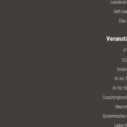
Leadersh
Self-Le
Das 
Veranst
P
CU
tools
KI im T
KI für E
Coachingtools
Neuro
Systemische I
Liebe K