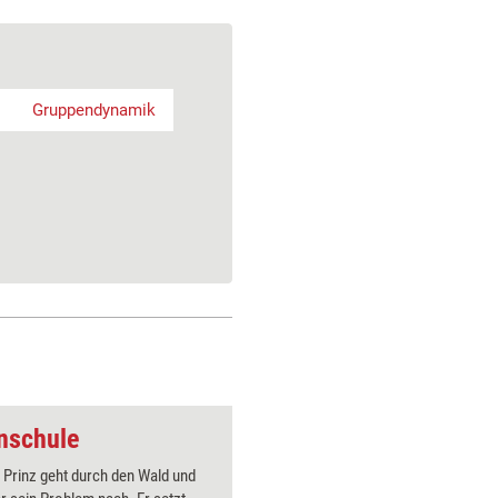
Gruppendynamik
nschule
Trainingsspiel: Mör
 Prinz geht durch den Wald und
Ein 'Mörd