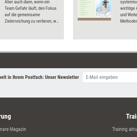
Aber auch dann, wenn ein
systemisc
Team Gefahr läuft, den Fokus
wichtige
auf die gemeinsame
und Weite
Zielerreichung zu verlieren, wie
Methoden
diese Intervention zeigt. Ein
und erklär
einfaches Bild kann dann zu
angewend
frischem Schub und neuen
Lösungsimpulsen verhelfen.
elt in Ihrem Postfach: Unser Newsletter
rung
Trai
nare Magazin
Training aktue