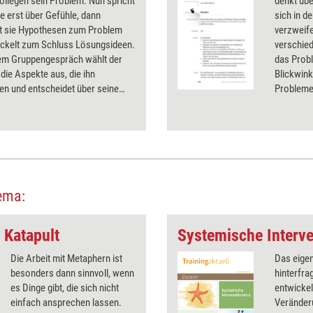
llegen sein Problem. Nun spricht
denkt übe
e erst über Gefühle, dann
sich in d
rt sie Hypothesen zum Problem
verzweif
ickelt zum Schluss Lösungsideen.
verschied
em Gruppengespräch wählt der
das Probl
 die Aspekte aus, die ihn
Blickwink
en und entscheidet über seine
Probleme
möglichkeiten. Die Kollegiale
dem (kol
wird hier im Modell und in seiner
Zensur zu
g vorgestellt.
ema:
 Katapult
Systemische Interve
Die Arbeit mit Metaphern ist
Das eige
besonders dann sinnvoll, wenn
hinterfra
es Dinge gibt, die sich nicht
entwickel
einfach ansprechen lassen.
Veränder