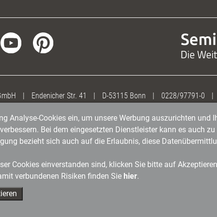
 GmbH
|
Endenicher Str. 41
|
D-53115 Bonn
|
0228/97791-0
|
gung Analyse-Cookies ein, um unsere Werbung auszurichten und Ih
erbessern. Bei dem eingesetzten Dienstleister kann es auch zu 
igung bezieht sich auch auf die Erlaubnis, diese Datenübermit
er Cookies einverstanden sind, klicken Sie bitte auf Akzeptiere
amit verbundenen Risiken finden Sie
hier
.
ieren