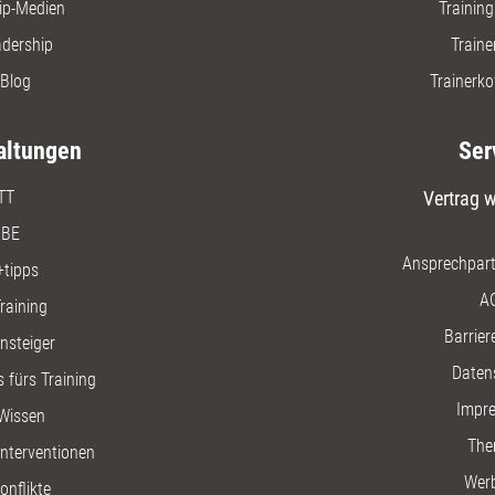
ip-Medien
Trainin
adership
Traine
Blog
Trainerko
altungen
Ser
TT
Vertrag w
BE
Ansprechpart
+tipps
A
raining
Barriere
insteiger
Daten
 fürs Training
Impr
Wissen
The
nterventionen
Wer
onflikte