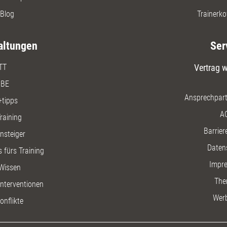
Blog
Trainerko
altungen
Ser
TT
Vertrag w
BE
Ansprechpart
+tipps
A
raining
Barriere
insteiger
Daten
 fürs Training
Impr
Wissen
The
nterventionen
Wer
onflikte