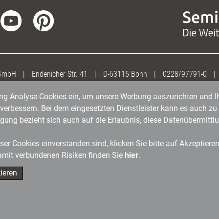
 GmbH
|
Endenicher Str. 41
|
D-53115 Bonn
|
0228/97791-0
|
gung Analyse-Cookies ein, um unsere Werbung auszurichten und Ih
erbessern. Bei dem eingesetzten Dienstleister kann es auch zu 
igung bezieht sich auch auf die Erlaubnis, diese Datenübermit
er Cookies einverstanden sind, klicken Sie bitte auf Akzeptiere
amit verbundenen Risiken finden Sie
hier
.
ieren