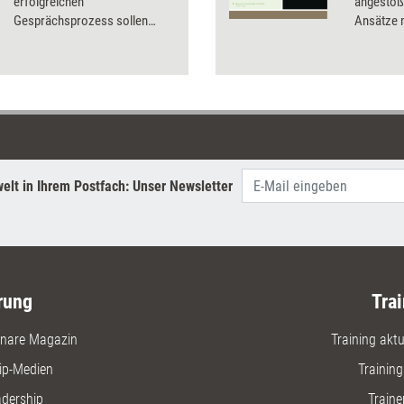
erfolgreichen
angestoß
Gesprächsprozess sollen
Ansätze m
helfen, dies zu vermeiden –
Coaching
und aus guten Coachs sehr
gute machen.
elt in Ihrem Postfach: Unser Newsletter
rung
Trai
nare Magazin
Training aktue
ip-Medien
Trainin
adership
Traine