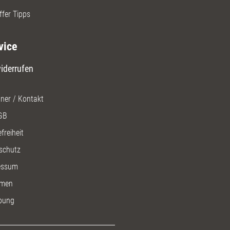
ffer Tipps
vice
iderrufen
ner / Kontakt
GB
freiheit
schutz
essum
men
bung