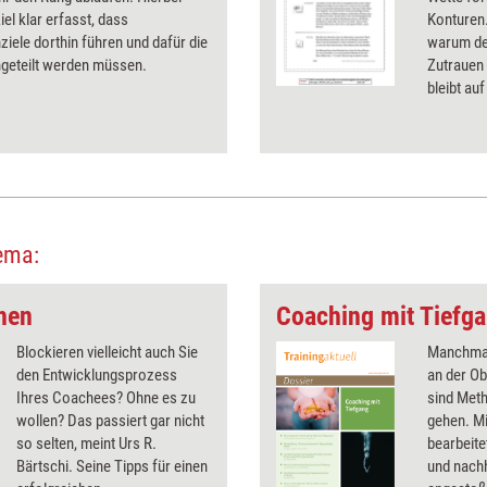
iel klar erfasst, dass
Konturen.
iele dorthin führen und dafür die
warum der
ngeteilt werden müssen.
Zutrauen
bleibt au
'Wettpate
betrachte
ema:
hen
Coaching mit Tiefg
Blockieren vielleicht auch Sie
Manchmal 
den Entwicklungsprozess
an der O
Ihres Coachees? Ohne es zu
sind Meth
wollen? Das passiert gar nicht
gehen. Mi
so selten, meint Urs R.
bearbeite
Bärtschi. Seine Tipps für einen
und nach