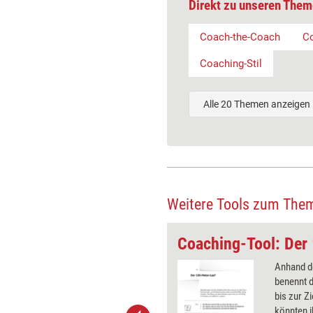
Direkt zu unseren Them
Coach-the-Coach
C
Coaching-Stil
Alle 20 Themen anzeigen
Weitere Tools zum The
 Theaterbühne
Coaching-Tool: Der
ellung, dass der Klient Regisseur
Anhand d
terstückes ist, hilft bei der
benennt di
ng von beteiligten Personen,
bis zur Z
ziehungen untereinander und zum
könnten i