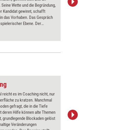
 Seine Wette und die Begründung,
seiner e
 Kandidat gewinnt, schafft
schlüpfe
 in das Vorhaben. Das Gespräch
Forbildun
f spielerischer Ebene. Der
anschließ
' kann mit Abstand das Ziel
n.
ang
Pfeil 2
reicht es im Coaching nicht, nur
Über 1000
berfläche zu kratzen. Manchmal
Flipchart
oden gefragt, die in die Tiefe
PowerPoin
t deren Hilfe können alte Themen
Bildsprac
t, grundlegende Blockaden gelöst
aktuell ha
haltige Veränderungen
Bilder.