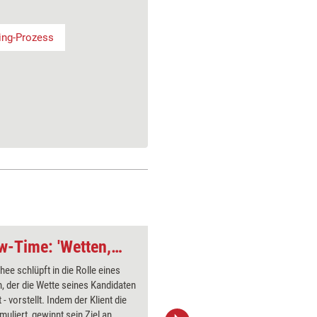
ing-Prozess
Coaching-Tool: Show-Time: 'Wetten, dass ...?'
ee schlüpft in die Rolle eines
Der Coach
, der die Wette seines Kandidaten
fest, di
t - vorstellt. Indem der Klient die
ausgegli
muliert, gewinnt sein Ziel an
schlägt vo