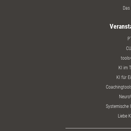
Das 
Veranst
P
CU
tools
KI im T
KI für E
Coachingtools
Neuro
Systemische I
Liebe K