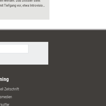
en werden. Das Dossier stellt
it Tiefgang vor, etwa Introvision-
, Hypnose und Amplifizieren.
ning
ll Zeitschrift
gsmedien
rkoffer