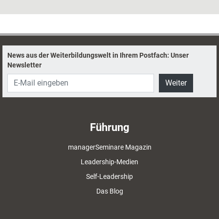
Beraterin Anne Lamberts. Und erklärt anhand des Changes im
Supermarkt ihres Vertrauens die sieben Phasen der Veränderung.
News aus der Weiterbildungswelt in Ihrem Postfach: Unser
Newsletter
Weiter
Führung
managerSeminare Magazin
Leadership-Medien
Self-Leadership
Das Blog