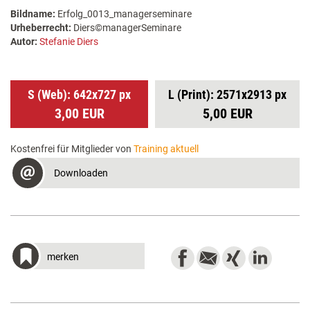
Bildname:
Erfolg_0013_managerseminare
Urheberrecht:
Diers©managerSeminare
Autor:
Stefanie Diers
S (Web): 642x727 px
L (Print): 2571x2913 px
3,00 EUR
5,00 EUR
Kostenfrei für Mitglieder von
Training aktuell
Downloaden
merken