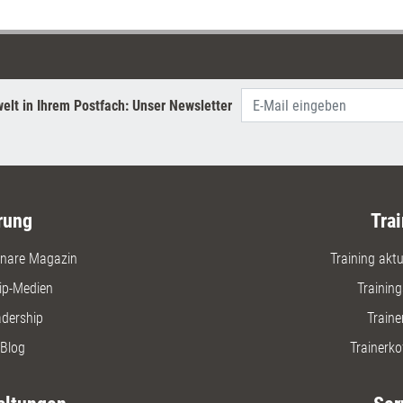
Unterlage
elt in Ihrem Postfach: Unser Newsletter
rung
Trai
nare Magazin
Training aktue
ip-Medien
Trainin
adership
Traine
Blog
Trainerko