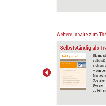
Weitere Inhalte zum Th
Auf die richtige Einstellung kommt es an
Selbstständig als Tr
Nicht nur Individuen, sondern
Die meist
auch Teams haben ein
selbstst
Mindset, das bestimmt, wie
sich umf
Herausforderungen
– von de
angegangen werden. Ist dieses
Marketing
negativ geprägt, wirkt es wie
Sozialve
ein Bremsklotz für
Dossier h
Leistungsfähigkeit und
zu führen
Innovationskraft. Mit der
behaupte
Übung „Team-Mindset“ können
negative Gedankenmuster