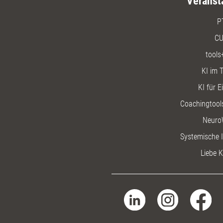
Veranst
P
CU
tools
KI im T
KI für E
Coachingtools
Neuro
Systemische I
Liebe K