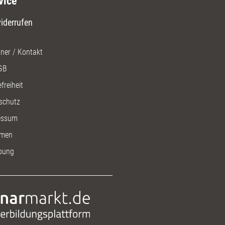
vice
iderrufen
ner / Kontakt
GB
freiheit
schutz
essum
men
bung