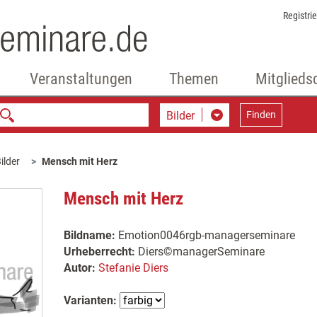
Registri
Veranstaltungen
Themen
Mitglieds
Bilder
Finden
ilder
Mensch mit Herz
Mensch mit Herz
Bildname:
Emotion0046rgb-managerseminare
Urheberrecht:
Diers©managerSeminare
Autor:
Stefanie Diers
Varianten: