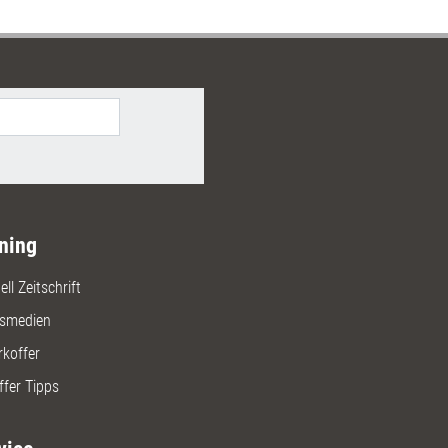
n zurückgreifen.
ning
ll Zeitschrift
gsmedien
rkoffer
ffer Tipps