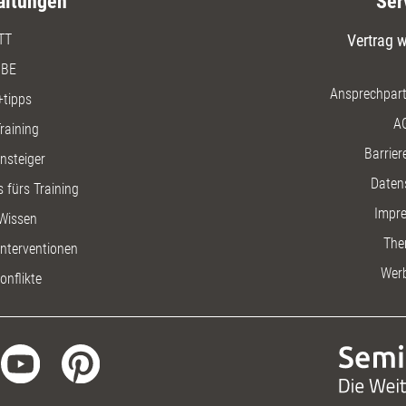
altungen
Ser
TT
Vertrag w
BE
Ansprechpart
+tipps
A
raining
Barriere
insteiger
Daten
 fürs Training
Impr
Wissen
The
nterventionen
Wer
onflikte