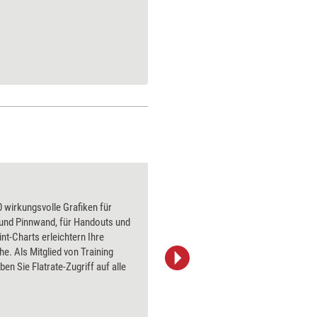
Ein Lächeln
 wirkungsvolle Grafiken für
Über 1000
 und Pinnwand, für Handouts und
Flipchart
t-Charts erleichtern Ihre
PowerPoin
he. Als Mitglied von Training
Bildsprac
ben Sie Flatrate-Zugriff auf alle
aktuell ha
Bilder.