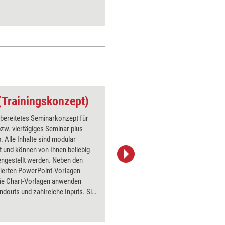
(Trainingskonzept)
rbereitetes Seminarkonzept für
 bzw. viertägiges Seminar plus
. Alle Inhalte sind modular
 und können von Ihnen beliebig
gestellt werden. Neben den
iStock/Nuthawut Somsuk
erten PowerPoint-Vorlagen
ie Chart-Vorlagen anwenden
douts und zahlreiche Inputs. Sie
eine detaillierte Konzeptvorlage
ssionelle Führungstrainings und
uf äußerst ansprechend designte