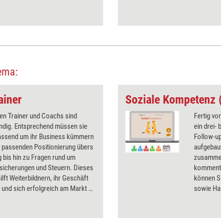
ema:
ainer
Soziale Kompetenz 
en Trainer und Coachs sind
Fertig vo
ändig. Entsprechend müssen sie
ein drei-
assend um ihr Business kümmern
Follow-up
r passenden Positionierung übers
aufgebaut
 bis hin zu Fragen rund um
zusammen
rsicherungen und Steuern. Dieses
kommenti
ilft Weiterbildnern, ihr Geschäft
können S
 und sich erfolgreich am Markt zu
sowie Han
n.
erhalten 
für profe
können a