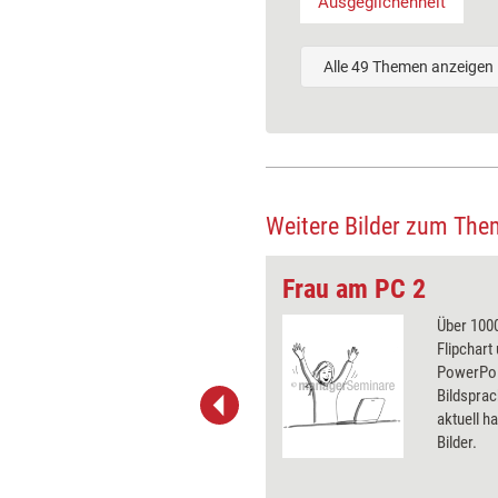
Ausgeglichenheit
Alle 49 Themen anzeigen
Weitere Bilder zum The
Frau am PC 2
 wirkungsvolle Grafiken für
Über 1000
 und Pinnwand, für Handouts und
Flipchart
t-Charts erleichtern Ihre
PowerPoin
he. Als Mitglied von Training
Bildsprac
ben Sie Flatrate-Zugriff auf alle
aktuell ha
Bilder.